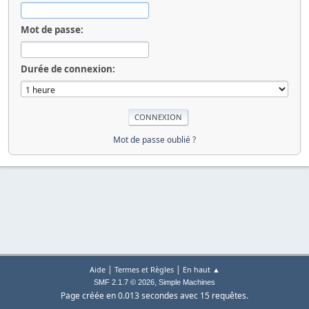
Mot de passe:
Durée de connexion:
Mot de passe oublié ?
|
|
Aide
Termes et Règles
En haut ▲
,
SMF 2.1.7 © 2026
Simple Machines
Page créée en 0.013 secondes avec 15 requêtes.