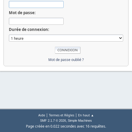
Mot de passe:
Durée de connexion:
Mot de passe oublié ?
|
|
Aide
Termes et Règles
En haut ▲
,
SMF 2.1.7 © 2026
Simple Machines
Page créée en 0.022 secondes avec 16 requêtes.