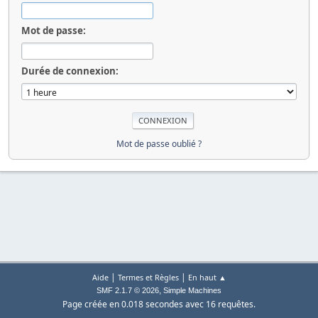
Mot de passe:
Durée de connexion:
Mot de passe oublié ?
|
|
Aide
Termes et Règles
En haut ▲
,
SMF 2.1.7 © 2026
Simple Machines
Page créée en 0.018 secondes avec 16 requêtes.