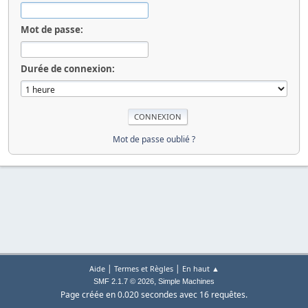
Mot de passe:
Durée de connexion:
Mot de passe oublié ?
|
|
Aide
Termes et Règles
En haut ▲
,
SMF 2.1.7 © 2026
Simple Machines
Page créée en 0.020 secondes avec 16 requêtes.