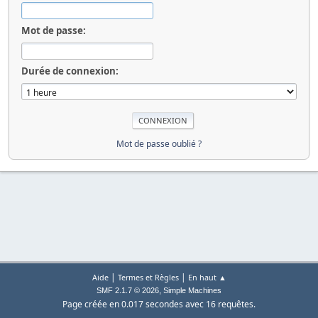
Mot de passe:
Durée de connexion:
Mot de passe oublié ?
|
|
Aide
Termes et Règles
En haut ▲
,
SMF 2.1.7 © 2026
Simple Machines
Page créée en 0.017 secondes avec 16 requêtes.