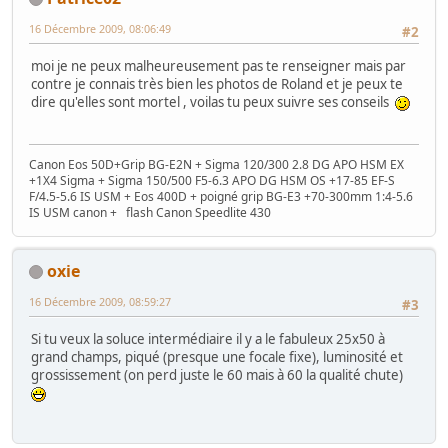
16 Décembre 2009, 08:06:49
#2
moi je ne peux malheureusement pas te renseigner mais par
contre je connais très bien les photos de Roland et je peux te
dire qu'elles sont mortel , voilas tu peux suivre ses conseils
Canon Eos 50D+Grip BG-E2N + Sigma 120/300 2.8 DG APO HSM EX
+1X4 Sigma + Sigma 150/500 F5-6.3 APO DG HSM OS +17-85 EF-S
F/4.5-5.6 IS USM + Eos 400D + poigné grip BG-E3 +70-300mm 1:4-5.6
IS USM canon + flash Canon Speedlite 430
oxie
16 Décembre 2009, 08:59:27
#3
Si tu veux la soluce intermédiaire il y a le fabuleux 25x50 à
grand champs, piqué (presque une focale fixe), luminosité et
grossissement (on perd juste le 60 mais à 60 la qualité chute)