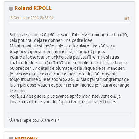
Roland RIPOLL
15 Décembre 2009, 20:37:00
#1
Si tu as le zoom x20 x60, essaie d'observer uniquement à x30,
cela pourra déjà te donner une petite idée.
Maintenant, il est indéniable que l'oculaire fixe x30 sera
toujours supérieur en luminosité, champ et piqué.
Pour de l'observation onitho cela peut suffire mais si tu as
l'habitude du zoom (x50 x60 par exemple pour lire une bague
ou préciser un détail de plumage) cela risque de te manquer.
Je précise que je n'ai aucune expérience du x30, n'ayant
toujours utilisé que le zoom x20 x60. Mais j'ai fait longtemps de
la simple observation et pour rien au monde je n'aurai échangé
le zoom.
Voilà, tu n'es guère plus avancé après mon intervention. Je
laisse à d'autre le soin de t'apporter quelques certitudes.
"Ãªtre simple pour Ãªtre vrai"
Patrice02