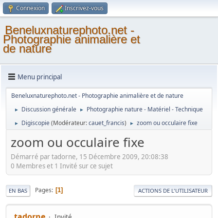
Connexion
Inscrivez-vous
Beneluxnaturephoto.net -
Photographie animalière et
de nature
Menu principal
Beneluxnaturephoto.net - Photographie animalière et de nature
Discussion générale
Photographie nature - Matériel - Technique
►
►
Digiscopie
(Modérateur:
cauet_francis
)
zoom ou occulaire fixe
►
►
zoom ou occulaire fixe
Démarré par tadorne, 15 Décembre 2009, 20:08:38
0 Membres et 1 Invité sur ce sujet
Pages
1
EN BAS
ACTIONS DE L'UTILISATEUR
tadorne
Invité