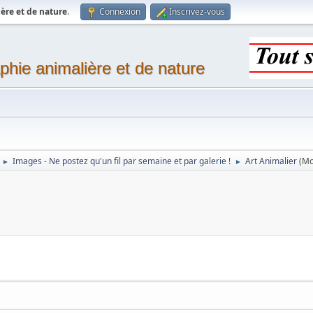
ère et de nature
.
Connexion
Inscrivez-vous
phie animalière et de nature
Images - Ne postez qu'un fil par semaine et par galerie !
Art Animalier
(Mo
►
►