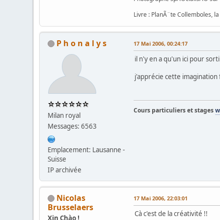
Livre : PlanÃ¨te Collemboles, l
P h o n a l y s
17 Mai 2006, 00:24:17
il n'y en a qu'un ici pour so
j'apprécie cette imagination 
Cours particuliers et stages
w
Milan royal
Messages: 6563
Emplacement: Lausanne -
Suisse
IP archivée
Nicolas
17 Mai 2006, 22:03:01
Brusselaers
Cà c'est de la créativité !!
Xin Chào !