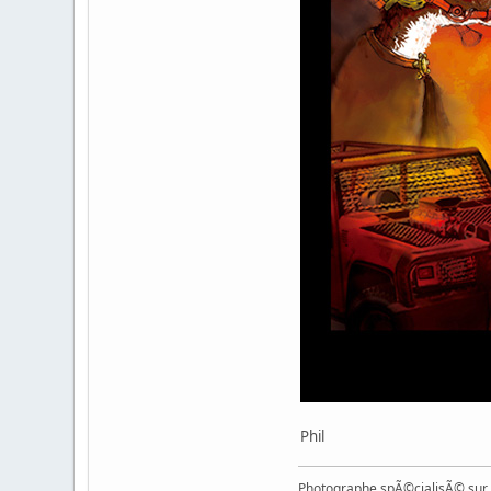
Phil
Photographe spÃ©cialisÃ© sur l