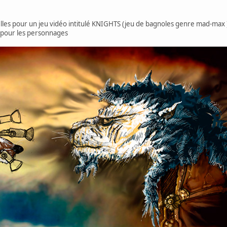
elles pour un jeu vidéo intitulé KNIGHTS (jeu de bagnoles genre mad-max 
x pour les personnages