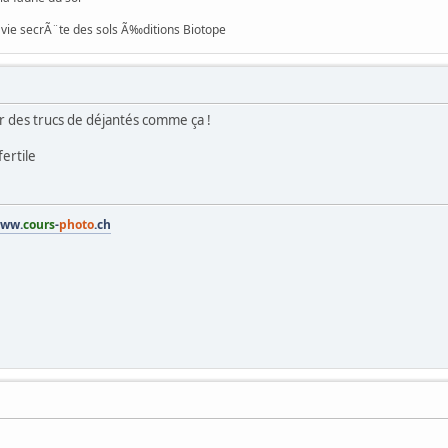
a vie secrÃ¨te des sols Ã‰ditions Biotope
rtir des trucs de déjantés comme ça !
fertile
ww.
cours
-
photo
.ch