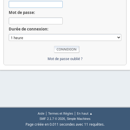
Mot de passe:
Durée de connexion:
Mot de passe oublié ?
|
|
Aide
Termes et Règles
En haut ▲
,
SMF 2.1.7 © 2026
Simple Machines
Page créée en 0.011 secondes avec 11 requêtes.