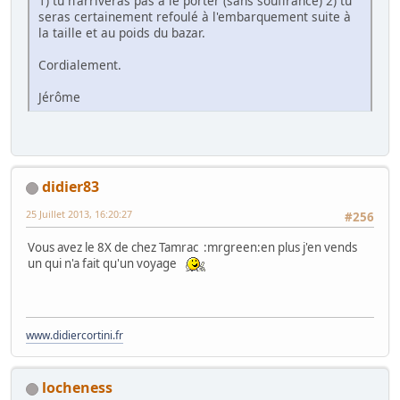
1) tu n'arriveras pas à le porter (sans souffrance) 2) tu
seras certainement refoulé à l'embarquement suite à
la taille et au poids du bazar.
Cordialement.
Jérôme
didier83
25 Juillet 2013, 16:20:27
#256
Vous avez le 8X de chez Tamrac :mrgreen:en plus j'en vends
un qui n'a fait qu'un voyage
www.didiercortini.fr
locheness