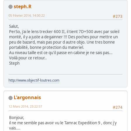
steph.R
05 Février 2014, 14:00:22
#273
Salut,
PerSo, j'ai le lens trecker 600 II, il tient 7D+500 avec par soleil
monté, il y a juste a degainner !!! Des poches pour mettre un
peu de bazard, mais pas pour d autre objo. Une tres bonne
portabilité, bonne protection du materiel.
Au niveau taille est ce qu'il passe en cabine je ne sais pas...
Voilà pour ce retour..
Steph
http://www.objectif-loutres.com
L'argonnais
12 Mars 2014, 23:22:57
#274
Bonjour,
il ne me semble pas avoir vu le Tamrac Expedition 9 , donc j'y
vais....