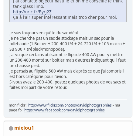
J ai contacté objectif bastille et on me conseille le think
tank glass limo.
http://urlc.fr/Byrj2Z
Ça à l'air super intéressant mais trop cher pour moi.
Je suis toujours en quête du sac idéal.
Je ne cherche pas un sac de stockage mais un sac pour la
billebaude (1 Boitier + 200-400 f/4 + 24-720 f/4 + 105 macro +
SB 900 + trépied/monopode).
J'ai vu que certains utilisaient le flipside 400 AW pour y mettre
un 200-400 monté sur boitier mais d'autres indiquant qu'il faut
un chausse pied.
Je pensais au flipside 500 AW mais d'aprés ce que j'ai compris il
est hors catégorie pour l'avion.
Si vous avez le 200-400, postez quelques photos de vos sacs et
faites moi part de votre retour.
mon flickr :
http://www.flickr.com/photos/davidlphotographies
- ma
page fb :
https://www.facebook.com/davidlphotographies
mielou1