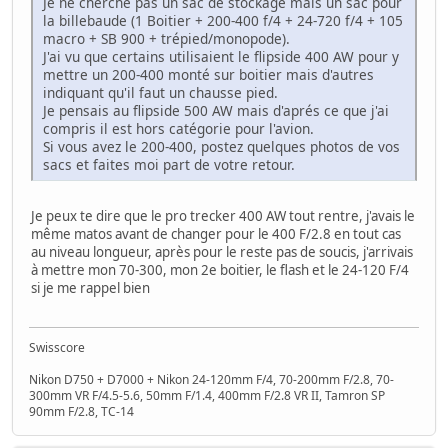
Je ne cherche pas un sac de stockage mais un sac pour
la billebaude (1 Boitier + 200-400 f/4 + 24-720 f/4 + 105
macro + SB 900 + trépied/monopode).
J'ai vu que certains utilisaient le flipside 400 AW pour y
mettre un 200-400 monté sur boitier mais d'autres
indiquant qu'il faut un chausse pied.
Je pensais au flipside 500 AW mais d'aprés ce que j'ai
compris il est hors catégorie pour l'avion.
Si vous avez le 200-400, postez quelques photos de vos
sacs et faites moi part de votre retour.
Je peux te dire que le pro trecker 400 AW tout rentre, j'avais le
même matos avant de changer pour le 400 F/2.8 en tout cas
au niveau longueur, après pour le reste pas de soucis, j'arrivais
à mettre mon 70-300, mon 2e boitier, le flash et le 24-120 F/4
si je me rappel bien
Swisscore
Nikon D750 + D7000 + Nikon 24-120mm F/4, 70-200mm F/2.8, 70-
300mm VR F/4.5-5.6, 50mm F/1.4, 400mm F/2.8 VR II, Tamron SP
90mm F/2.8, TC-14