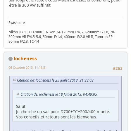
sur l'objo et le reste à côté! Mais il est assez encombrant, peut-
être le 300 AW suffirait
Swisscore
Nikon D750 + D7000 + Nikon 24-120mm F/4, 70-200mm F/2.8, 70-
300mm VR F/4.5-5.6, 50mm F/1.4, 400mm F/2.8 VR II, Tamron SP
90mm F/2.8, TC-14
locheness
06 Octobre 2013, 11:16:51
#263
Citation de: locheness le 25 Juillet 2013, 21:33:03
Citation de: locheness le 18 Juillet 2013, 04:49:05
Salut
Je cherche un sac pour D700+TC+200/400 monté.
Vos conseils et retours sont les bienvenus.