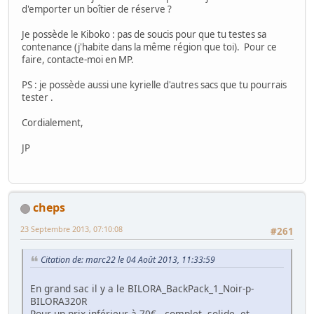
d'emporter un boîtier de réserve ?
Je possède le Kiboko : pas de soucis pour que tu testes sa
contenance (j'habite dans la même région que toi). Pour ce
faire, contacte-moi en MP.
PS : je possède aussi une kyrielle d'autres sacs que tu pourrais
tester .
Cordialement,
JP
cheps
23 Septembre 2013, 07:10:08
#261
Citation de: marc22 le 04 Août 2013, 11:33:59
En grand sac il y a le BILORA_BackPack_1_Noir-p-
BILORA320R
Pour un prix inférieur à 70€ - complet, solide, et