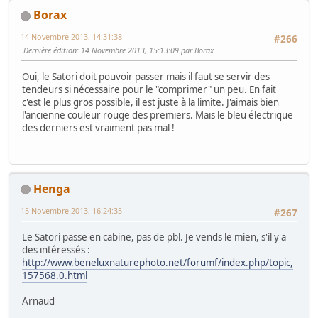
Borax
14 Novembre 2013, 14:31:38
#266
Dernière édition
: 14 Novembre 2013, 15:13:09 par Borax
Oui, le Satori doit pouvoir passer mais il faut se servir des
tendeurs si nécessaire pour le "comprimer" un peu. En fait
c'est le plus gros possible, il est juste à la limite. J'aimais bien
l'ancienne couleur rouge des premiers. Mais le bleu électrique
des derniers est vraiment pas mal !
Henga
15 Novembre 2013, 16:24:35
#267
Le Satori passe en cabine, pas de pbl. Je vends le mien, s'il y a
des intéressés :
http://www.beneluxnaturephoto.net/forumf/index.php/topic,
157568.0.html
Arnaud