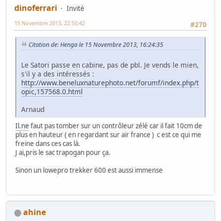
dinoferrari
Invité
15 Novembre 2013, 22:50:42
#270
Citation de: Henga le 15 Novembre 2013, 16:24:35
Le Satori passe en cabine, pas de pbl. Je vends le mien,
s'il y a des intéressés :
http://www.beneluxnaturephoto.net/forumf/index.php/t
opic,157568.0.html
Arnaud
Il.ne
faut pas tomber sur un contrôleur zélé car il fait 10cm de
plus en hauteur ( en regardant sur air france ) c est ce qui me
freine dans ces cas là.
J ai,pris le sac trapogan pour ça.
Sinon un lowepro trekker 600 est aussi immense
ahine