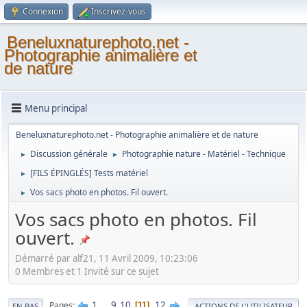
Connexion
Inscrivez-vous
Beneluxnaturephoto.net -
Photographie animalière et
de nature
Menu principal
Beneluxnaturephoto.net - Photographie animalière et de nature
Discussion générale
Photographie nature - Matériel - Technique
►
►
[FILS ÉPINGLÉS] Tests matériel
►
Vos sacs photo en photos. Fil ouvert.
►
Vos sacs photo en photos. Fil
ouvert.
Démarré par alf21, 11 Avril 2009, 10:23:06
0 Membres et 1 Invité sur ce sujet
1
...
9
10
12
Pages
11
EN BAS
ACTIONS DE L'UTILISATEUR