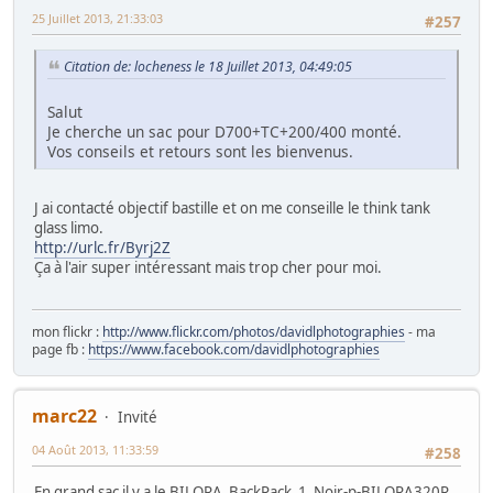
25 Juillet 2013, 21:33:03
#257
Citation de: locheness le 18 Juillet 2013, 04:49:05
Salut
Je cherche un sac pour D700+TC+200/400 monté.
Vos conseils et retours sont les bienvenus.
J ai contacté objectif bastille et on me conseille le think tank
glass limo.
http://urlc.fr/Byrj2Z
Ça à l'air super intéressant mais trop cher pour moi.
mon flickr :
http://www.flickr.com/photos/davidlphotographies
- ma
page fb :
https://www.facebook.com/davidlphotographies
marc22
Invité
04 Août 2013, 11:33:59
#258
En grand sac il y a le BILORA_BackPack_1_Noir-p-BILORA320R