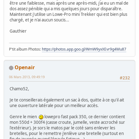
être une faiblesse, mais après une après-midi, j'ai eu un mal de
dos assez pénible qui a mis quelques jours pour disparaître.
Maintenant j'utilise un Lowe-Pro mini Trekker qui est bien plus
chargé, et je n'ai aucun soucis...
Gauthier
P'tit album Photos:
https://photos.app.goo.gl/WmW9yxXEvr9g4Mu87
Openair
06 Mars 2013, 09:49:19
#232
Chamo52,
Je te conseillerais également un sac à dos, quitte à ce qu'il ait
une ouverture latérale pour un meilleur accès.
Genre le mien
lowepro fast pack 350, ce dernier contient
mon 550d + 300f4 (casse croute, jumelle, veste accroché sur
l'extérieur). Je sors le matos par le coté sans enlever les
bretelles, pour le remettre j'enlève une bretelle (surtout en
fin de journée quand l'épaule fatigue...).