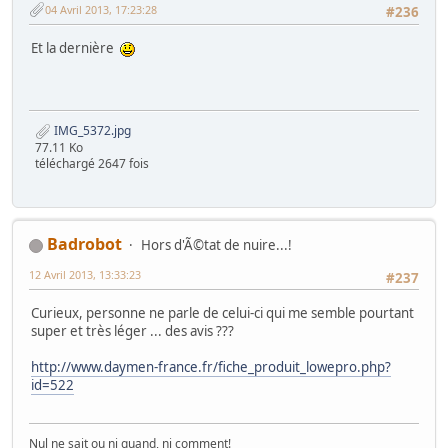
04 Avril 2013, 17:23:28
#236
Et la dernière
IMG_5372.jpg
77.11 Ko
téléchargé 2647 fois
Badrobot
Hors d'Ã©tat de nuire...!
12 Avril 2013, 13:33:23
#237
Curieux, personne ne parle de celui-ci qui me semble pourtant
super et très léger ... des avis ???
http://www.daymen-france.fr/fiche_produit_lowepro.php?
id=522
Nul ne sait ou ni quand, ni comment!