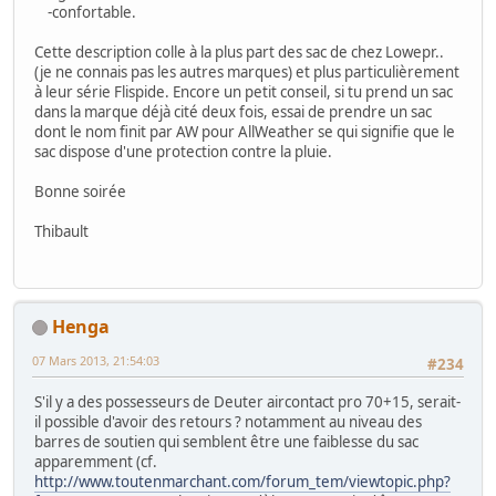
-confortable.
Cette description colle à la plus part des sac de chez Lowepr..
(je ne connais pas les autres marques) et plus particulièrement
à leur série Flispide. Encore un petit conseil, si tu prend un sac
dans la marque déjà cité deux fois, essai de prendre un sac
dont le nom finit par AW pour AllWeather se qui signifie que le
sac dispose d'une protection contre la pluie.
Bonne soirée
Thibault
Henga
07 Mars 2013, 21:54:03
#234
S'il y a des possesseurs de Deuter aircontact pro 70+15, serait-
il possible d'avoir des retours ? notamment au niveau des
barres de soutien qui semblent être une faiblesse du sac
apparemment (cf.
http://www.toutenmarchant.com/forum_tem/viewtopic.php?