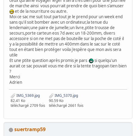
ceux qui aime voyager léger il sera très bien pour une journée
de marche ainsi vous pourrait prendre de quoi bien s'amuser
et de la nourriture ou autre.
Moi ce sac me suit tout partout je le prend pour un week end
sans qu'il soit bomber avec un ordinateur,la tenue du
lendemain;une paire de jumelle;un livre,ptite trousse de
secours,porte carteun eos 7d avec un 18-200mm, divers
accessoire si on ne met pas de bouteille sur la poche de coté il
y a la possibilité de mettre un 400mm dans le sac sur le coté
tout en étant bien protéger voila j'espère que mon avis sera
utile
Et une ptite question après promis je pars
si quelqu'un
aurait ce sac pouvait vous me dire si la tente tragopan tien bien
?
Merci
Adrien
IMG_5369.jpg
IMG_5370.jpg
82.41 Ko
90.59 Ko
téléchargé 2709 fois
téléchargé 2661 fois
suertramp59