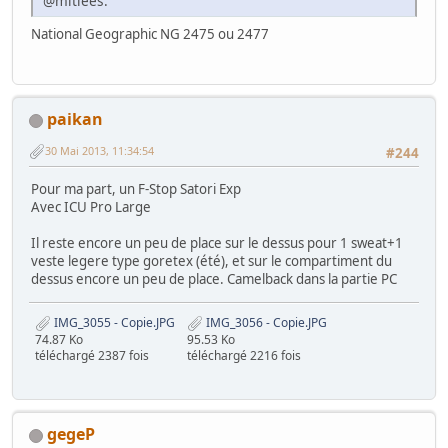
@mitiées.
National Geographic NG 2475 ou 2477
paikan
30 Mai 2013, 11:34:54
#244
Pour ma part, un F-Stop Satori Exp
Avec ICU Pro Large
Il reste encore un peu de place sur le dessus pour 1 sweat+1
veste legere type goretex (été), et sur le compartiment du
dessus encore un peu de place. Camelback dans la partie PC
IMG_3055 - Copie.JPG
IMG_3056 - Copie.JPG
74.87 Ko
95.53 Ko
téléchargé 2387 fois
téléchargé 2216 fois
gegeP