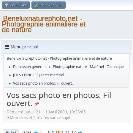
Connexion
Inscrivez-vous
Beneluxnaturephoto.net -
Photographie animalière et
de nature
Menu principal
Beneluxnaturephoto.net - Photographie animalière et de nature
Discussion générale
Photographie nature - Matériel - Technique
►
►
[FILS ÉPINGLÉS] Tests matériel
►
Vos sacs photo en photos. Fil ouvert.
►
Vos sacs photo en photos. Fil
ouvert.
Démarré par alf21, 11 Avril 2009, 10:23:06
0 Membres et 2 Invités sur ce sujet
1
...
8
9
11
12
Pages
10
EN BAS