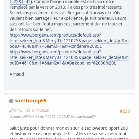
f=22&t=42
). Comme l'ancien modèle est en train d'être
remplacé par la version 2013, il a des prix très intéressants.
Si certains possèdent des sacs Bergans of Norway et qu'ils
veulent bien partager leur expérience, je suis preneur. Leurs
sacs ont l'air bien foutu mais c'est sacrément dur de trouver
des retours sur le net.
http://www.bergans.com/products/default.asp?
liste=sekker_liste&MenyID=121025&page=sekker_detalje&m
odID=4548&ml1=6&ml2=1&t=Rondane%2085L
http://www.bergans.com/products/default.asp?
liste=sekker_liste&MenyID=121035&page=sekker_detalje&m
odID=4618&ml1=6&ml2=1&t=Birkebeiner%2080%20L
Arnaud
suertramp59
04 Avril 2013, 17:20:29
#235
Dernière édition
: 04 Avril 2013, 17:22:27 par suertramp59
Salut juste pour donner mon avis sur le sac lowepro sport 200
et histoire de relancer impe le fil ...Alors ce sac sera pour tout