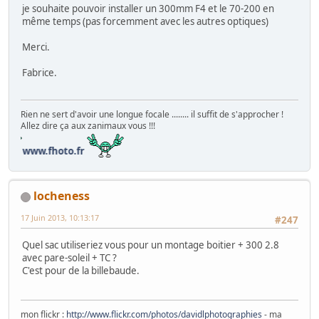
je souhaite pouvoir installer un 300mm F4 et le 70-200 en
même temps (pas forcemment avec les autres optiques)
Merci.
Fabrice.
Rien ne sert d'avoir une longue focale ........ il suffit de s'approcher !
Allez dire ça aux zanimaux vous !!!
locheness
17 Juin 2013, 10:13:17
#247
Quel sac utiliseriez vous pour un montage boitier + 300 2.8
avec pare-soleil + TC ?
C'est pour de la billebaude.
mon flickr :
http://www.flickr.com/photos/davidlphotographies
- ma