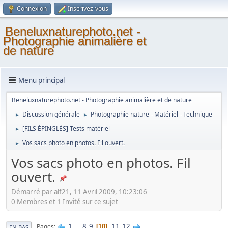
Connexion
Inscrivez-vous
Beneluxnaturephoto.net -
Photographie animalière et
de nature
Menu principal
Beneluxnaturephoto.net - Photographie animalière et de nature
Discussion générale
Photographie nature - Matériel - Technique
►
►
[FILS ÉPINGLÉS] Tests matériel
►
Vos sacs photo en photos. Fil ouvert.
►
Vos sacs photo en photos. Fil
ouvert.
Démarré par alf21, 11 Avril 2009, 10:23:06
0 Membres et 1 Invité sur ce sujet
1
...
8
9
11
12
Pages
10
EN BAS