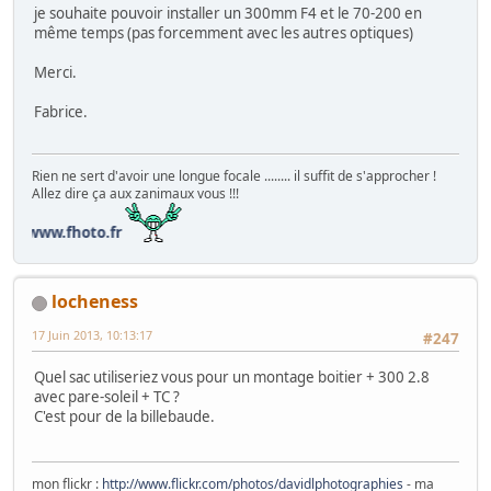
je souhaite pouvoir installer un 300mm F4 et le 70-200 en
même temps (pas forcemment avec les autres optiques)
Merci.
Fabrice.
Rien ne sert d'avoir une longue focale ........ il suffit de s'approcher !
Allez dire ça aux zanimaux vous !!!
locheness
17 Juin 2013, 10:13:17
#247
Quel sac utiliseriez vous pour un montage boitier + 300 2.8
avec pare-soleil + TC ?
C'est pour de la billebaude.
mon flickr :
http://www.flickr.com/photos/davidlphotographies
- ma