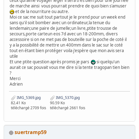
ceux qui aime voyager léger il sera très bien pour une journée
de marche ainsi vous pourrait prendre de quoi bien s'amuser
et de la nourriture ou autre.
Moi ce sac me suit tout partout je le prend pour un week end
sans qu'il soit bomber avec un ordinateur,la tenue du
lendemain;une paire de jumelle;un livre,ptite trousse de
secours,porte carteun eos 7d avec un 18-200mm, divers
accessoire si on ne met pas de bouteille sur la poche de coté il
y a la possibilité de mettre un 400mm dans le sac sur le coté
tout en étant bien protéger voila j'espère que mon avis sera
utile
Et une ptite question après promis je pars
si quelqu'un
aurait ce sac pouvait vous me dire si la tente tragopan tien bien
?
Merci
Adrien
IMG_5369.jpg
IMG_5370.jpg
82.41 Ko
90.59 Ko
téléchargé 2709 fois
téléchargé 2661 fois
suertramp59