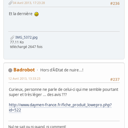
04 Avril 2013, 17:23:28
#236
Et la dernière
IMG_5372.jpg
77.11 Ko
téléchargé 2647 fois
Badrobot
Hors d'Ã©tat de nuire...!
12 Avril 2013, 13:33:23
#237
Curieux, personne ne parle de celui-ci qui me semble pourtant
super et très léger ... des avis ???
http://www.daymen-france.fr/fiche_produit_lowepro.php?
id=522
Nul ne sait ou ni quand, ni comment!