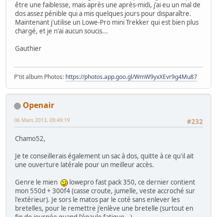
être une faiblesse, mais après une après-midi, j'ai eu un mal de
dos assez pénible qui a mis quelques jours pour disparaître.
Maintenant j'utilise un Lowe-Pro mini Trekker qui est bien plus
chargé, et je n'ai aucun soucis...
Gauthier
P'tit album Photos:
https://photos.app.goo.gl/WmW9yxXEvr9g4Mu87
Openair
06 Mars 2013, 09:49:19
#232
Chamo52,
Je te conseillerais également un sac à dos, quitte à ce qu'il ait
une ouverture latérale pour un meilleur accès.
Genre le mien
lowepro fast pack 350, ce dernier contient
mon 550d + 300f4 (casse croute, jumelle, veste accroché sur
l'extérieur). Je sors le matos par le coté sans enlever les
bretelles, pour le remettre j'enlève une bretelle (surtout en
fin de journée quand l'épaule fatigue...).