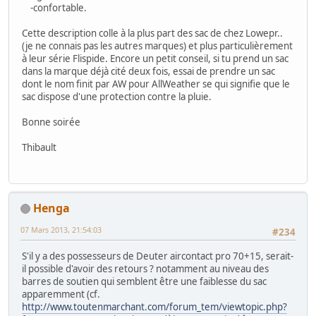
-confortable.
Cette description colle à la plus part des sac de chez Lowepr..
(je ne connais pas les autres marques) et plus particulièrement
à leur série Flispide. Encore un petit conseil, si tu prend un sac
dans la marque déjà cité deux fois, essai de prendre un sac
dont le nom finit par AW pour AllWeather se qui signifie que le
sac dispose d'une protection contre la pluie.
Bonne soirée
Thibault
Henga
07 Mars 2013, 21:54:03
#234
S'il y a des possesseurs de Deuter aircontact pro 70+15, serait-
il possible d'avoir des retours ? notamment au niveau des
barres de soutien qui semblent être une faiblesse du sac
apparemment (cf.
http://www.toutenmarchant.com/forum_tem/viewtopic.php?