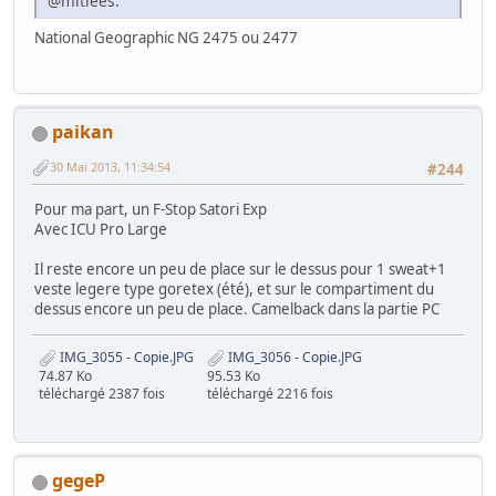
@mitiées.
National Geographic NG 2475 ou 2477
paikan
30 Mai 2013, 11:34:54
#244
Pour ma part, un F-Stop Satori Exp
Avec ICU Pro Large
Il reste encore un peu de place sur le dessus pour 1 sweat+1
veste legere type goretex (été), et sur le compartiment du
dessus encore un peu de place. Camelback dans la partie PC
IMG_3055 - Copie.JPG
IMG_3056 - Copie.JPG
74.87 Ko
95.53 Ko
téléchargé 2387 fois
téléchargé 2216 fois
gegeP