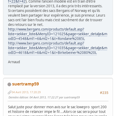
f=22&t=42
). Comme l'ancien modèle est en train d'être
remplacé par la version 2013, il a des prix très intéressants.
Si certains possèdent des sacs Bergans of Norway et qu'ils
veulent bien partager leur expérience, je suis preneur. Leurs
sacs ont l'air bien foutu mais c'est sacrément dur de trouver
des retours sur le net.
http://www.bergans.com/products/default.asp?
liste=sekker_liste&MenyID=121025&page=sekker_detalje&m
odID=4548&ml1=6&ml2=1&t=Rondane%2085L
http://www.bergans.com/products/default.asp?
liste=sekker_liste&MenyID=121035&page=sekker_detalje&m
odID=4618&ml1=6&ml2=1&t=Birkebeiner%2080%20L
Arnaud
suertramp59
04 Avril 2013, 17:20:29
#235
Dernière édition
: 04 Avril 2013, 17:22:27 par suertramp59
Salut juste pour donner mon avis sur le sac lowepro sport 200
et histoire de relancer impe le fil ...Alors ce sac sera pour tout