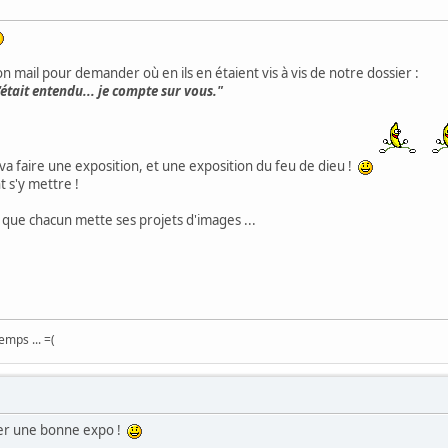
mail pour demander où en ils en étaient vis à vis de notre dossier :
c'était entendu... je compte sur vous."
 va faire une exposition, et une exposition du feu de dieu !
 s'y mettre !
our que chacun mette ses projets d'images ...
emps ... =(
arer une bonne expo !