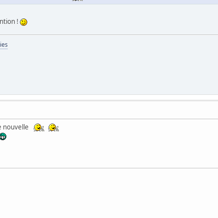
ntion !
ies
e nouvelle