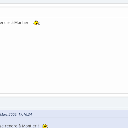
rendre à Montier !
0 Mars 2009, 17:16:34
 se rendre à Montier !