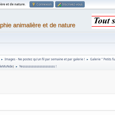
ère et de nature
.
Connexion
Inscrivez-vous
phie animalière et de nature
Images - Ne postez qu'un fil par semaine et par galerie !
Galerie " Petits f
►
►
TleMoNde
)
Yesssssssssssssssssssss !
►