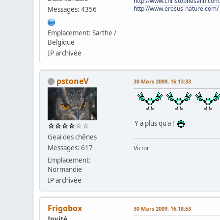
http://www.christophesalin.com
http://www.eresus-nature.com/
Messages: 4356
Emplacement: Sarthe /
Belgique
IP archivée
pstoneV
30 Mars 2009, 16:13:33
Y a plus qu'a !
Geai des chênes
Messages: 617
Victor
Emplacement:
Normandie
IP archivée
Frigobox
30 Mars 2009, 16:18:53
Invité