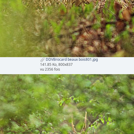
DDVBrocard beaux bois801.jpg
141.85 Ko, 800x837
vu 2356 fois