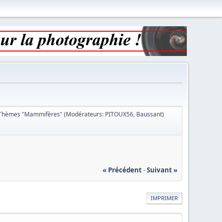
Thèmes "Mammifères"
(Modérateurs:
PITOUX56
,
Baussant
)
« Précédent
-
Suivant »
IMPRIMER