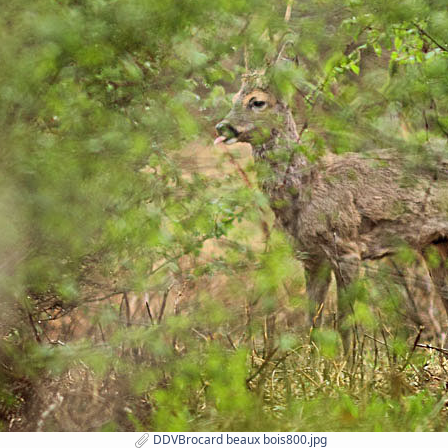
DDVBrocard beaux bois800.jpg