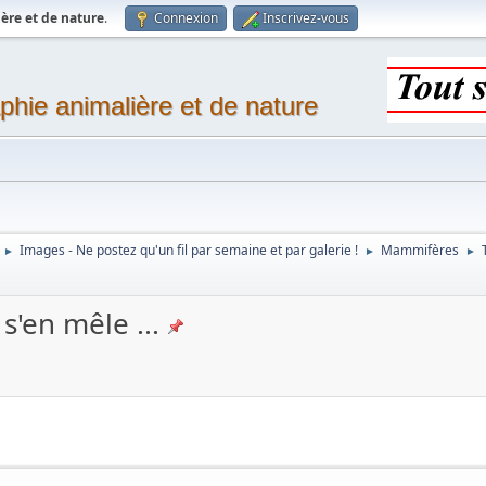
ère et de nature
.
Connexion
Inscrivez-vous
phie animalière et de nature
Images - Ne postez qu'un fil par semaine et par galerie !
Mammifères
►
►
►
'en mêle ...