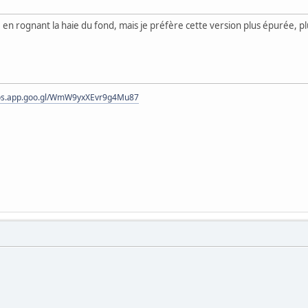
te en rognant la haie du fond, mais je préfère cette version plus épurée, 
tos.app.goo.gl/WmW9yxXEvr9g4Mu87