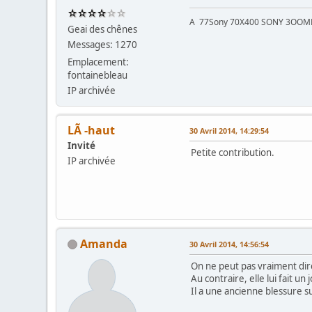
A 77Sony 70X400 SONY 3OOMM2\
Geai des chênes
Messages: 1270
Emplacement:
fontainebleau
IP archivée
LÃ -haut
30 Avril 2014, 14:29:54
Invité
Petite contribution.
IP archivée
Amanda
30 Avril 2014, 14:56:54
On ne peut pas vraiment dire
Au contraire, elle lui fait 
Il a une ancienne blessure s