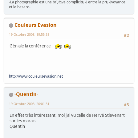
-La photographie est une brï¿½ve complicitï¿½ entre la prï¿½voyance
et le hasard-
Couleurs Evasion
19 Octobre 2008, 19:55:38
#2
Géniale la conférence
http://www.couleursevasion.net
-Quentin-
19 Octobre 2008, 20:01:31
#3
En effet très intéressant, moi j'ai vu celle de Hervé Stievenart
sur les marais.
Quentin