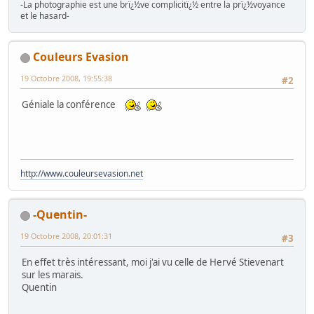
-La photographie est une brï¿½ve complicitï¿½ entre la prï¿½voyance
et le hasard-
Couleurs Evasion
19 Octobre 2008, 19:55:38
#2
Géniale la conférence
http://www.couleursevasion.net
-Quentin-
19 Octobre 2008, 20:01:31
#3
En effet très intéressant, moi j'ai vu celle de Hervé Stievenart
sur les marais.
Quentin