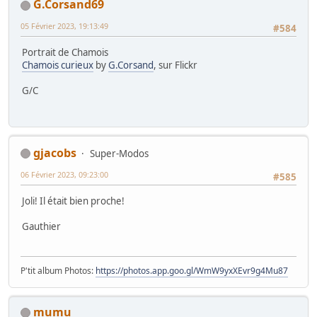
G.Corsand69
05 Février 2023, 19:13:49
#584
Portrait de Chamois
Chamois curieux
by
G.Corsand
, sur Flickr
G/C
gjacobs
Super-Modos
06 Février 2023, 09:23:00
#585
Joli! Il était bien proche!
Gauthier
P'tit album Photos:
https://photos.app.goo.gl/WmW9yxXEvr9g4Mu87
mumu