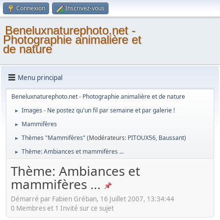
Connexion
Inscrivez-vous
Beneluxnaturephoto.net -
Photographie animalière et
de nature
Menu principal
Beneluxnaturephoto.net - Photographie animalière et de nature
Images - Ne postez qu'un fil par semaine et par galerie !
►
Mammifères
►
Thèmes "Mammifères"
(Modérateurs:
PITOUX56
,
Baussant
)
►
Thème: Ambiances et mammifères ...
►
Thème: Ambiances et
mammifères ...
Démarré par Fabien Gréban, 16 Juillet 2007, 13:34:44
0 Membres et 1 Invité sur ce sujet