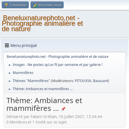
Connexion
Inscrivez-vous
Beneluxnaturephoto.net -
Photographie animalière et
de nature
Menu principal
Beneluxnaturephoto.net - Photographie animalière et de nature
Images - Ne postez qu'un fil par semaine et par galerie !
►
Mammifères
►
Thèmes "Mammifères"
(Modérateurs:
PITOUX56
,
Baussant
)
►
Thème: Ambiances et mammifères ...
►
Thème: Ambiances et
mammifères ...
Démarré par Fabien Gréban, 16 Juillet 2007, 13:34:44
0 Membres et 1 Invité sur ce sujet