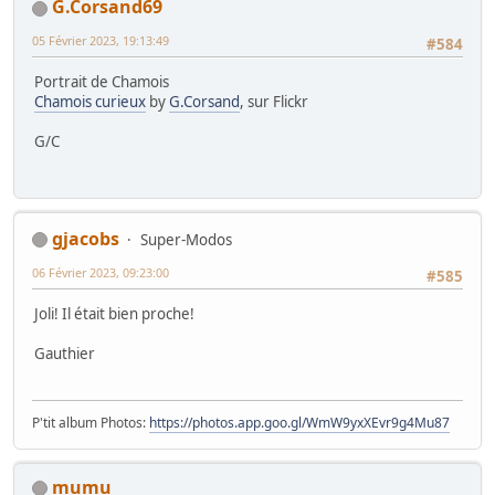
G.Corsand69
05 Février 2023, 19:13:49
#584
Portrait de Chamois
Chamois curieux
by
G.Corsand
, sur Flickr
G/C
gjacobs
Super-Modos
06 Février 2023, 09:23:00
#585
Joli! Il était bien proche!
Gauthier
P'tit album Photos:
https://photos.app.goo.gl/WmW9yxXEvr9g4Mu87
mumu