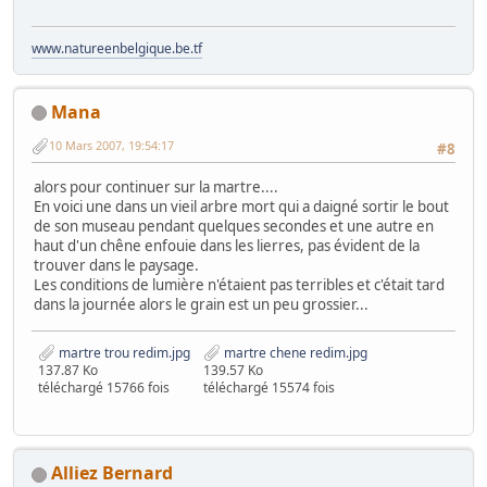
www.natureenbelgique.be.tf
Mana
10 Mars 2007, 19:54:17
#8
alors pour continuer sur la martre....
En voici une dans un vieil arbre mort qui a daigné sortir le bout
de son museau pendant quelques secondes et une autre en
haut d'un chêne enfouie dans les lierres, pas évident de la
trouver dans le paysage.
Les conditions de lumière n'étaient pas terribles et c'était tard
dans la journée alors le grain est un peu grossier...
martre trou redim.jpg
martre chene redim.jpg
137.87 Ko
139.57 Ko
téléchargé 15766 fois
téléchargé 15574 fois
Alliez Bernard