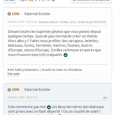
clm
Paternel Ereinte
08 Mars 2007, 09:24:38
Dernière édition
: 19 Mars 2013, 20:44:56 par PITOUX91
Devant toutes les superbes photos que vous postez depuis
quelques temps. Quoi de plus normal de créer un thème.
Alors allez y !! Faites nous profiter des carcajous, belettes,
blaireaux, furets, hermines, martres, fouines, loutres
d'Europe, visons d'Europe, Zorilles commune et autres que
nous trouvons tous très craquants
Ame futte ji katamaru | Arashi no mae no shizukesa
Site web
clm
Paternel Ereinte
08 Mars 2007, 09:35:12
#1
Cela commence pas mal
Les deux dernières des blaireaux
sont prises avec un flash déporté ? Ou un couché de soleil ?