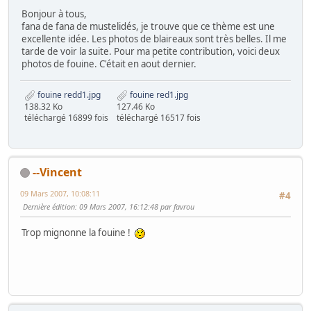
Bonjour à tous,
fana de fana de mustelidés, je trouve que ce thème est une
excellente idée. Les photos de blaireaux sont très belles. Il me
tarde de voir la suite. Pour ma petite contribution, voici deux
photos de fouine. C'était en aout dernier.
fouine redd1.jpg
fouine red1.jpg
138.32 Ko
127.46 Ko
téléchargé 16899 fois
téléchargé 16517 fois
--Vincent
09 Mars 2007, 10:08:11
#4
Dernière édition
: 09 Mars 2007, 16:12:48 par favrou
Trop mignonne la fouine !