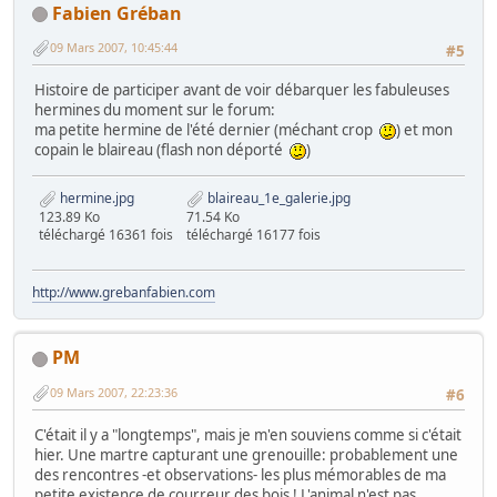
Fabien Gréban
09 Mars 2007, 10:45:44
#5
Histoire de participer avant de voir débarquer les fabuleuses
hermines du moment sur le forum:
ma petite hermine de l'été dernier (méchant crop
) et mon
copain le blaireau (flash non déporté
)
hermine.jpg
blaireau_1e_galerie.jpg
123.89 Ko
71.54 Ko
téléchargé 16361 fois
téléchargé 16177 fois
http://www.grebanfabien.com
PM
09 Mars 2007, 22:23:36
#6
C'était il y a "longtemps", mais je m'en souviens comme si c'était
hier. Une martre capturant une grenouille: probablement une
des rencontres -et observations- les plus mémorables de ma
petite existence de courreur des bois ! L'animal n'est pas