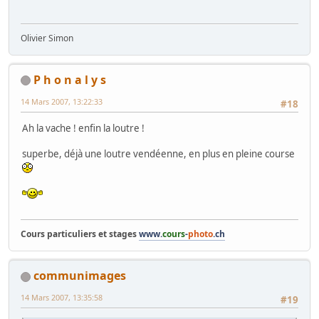
Olivier Simon
P h o n a l y s
14 Mars 2007, 13:22:33
#18
Ah la vache ! enfin la loutre !
superbe, déjà une loutre vendéenne, en plus en pleine course
Cours particuliers et stages
www.
cours
-
photo
.ch
communimages
14 Mars 2007, 13:35:58
#19