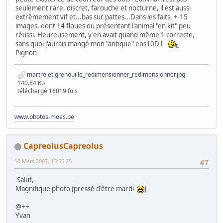
seulement rare, discret, farouche et nocturne, il est aussi
extrêmement vif et...bas sur pattes...Dans les faits, +-15
images, dont 14 floues ou présentant l'animal "en kit" peu
réussi. Heureusement, y'en avait quand même 1 correcte,
sans quoi j'aurais mangé mon "antique" eos10D !
Pignon
martre et grenouille_redimensionner_redimensionner.jpg
140.84 Ko
téléchargé 16019 fois
www.photos-moes.be
CapreolusCapreolus
10 Mars 2007, 13:55:25
#7
Salut,
Magnifique photo (pressé d'être mardi
)
@++
Yvan