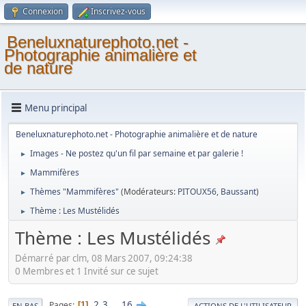
Connexion
Inscrivez-vous
Beneluxnaturephoto.net -
Photographie animalière et
de nature
Menu principal
Beneluxnaturephoto.net - Photographie animalière et de nature
Images - Ne postez qu'un fil par semaine et par galerie !
►
Mammifères
►
Thèmes "Mammifères"
(Modérateurs:
PITOUX56
,
Baussant
)
►
Thème : Les Mustélidés
►
Thème : Les Mustélidés
Démarré par clm, 08 Mars 2007, 09:24:38
0 Membres et 1 Invité sur ce sujet
2
3
...
16
Pages
1
EN BAS
ACTIONS DE L'UTILISATEUR