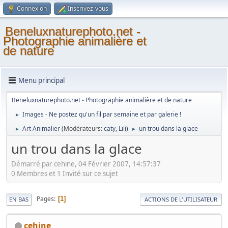
Connexion
Inscrivez-vous
Beneluxnaturephoto.net -
Photographie animalière et
de nature
Menu principal
Beneluxnaturephoto.net - Photographie animalière et de nature
Images - Ne postez qu'un fil par semaine et par galerie !
►
Art Animalier
(Modérateurs:
caty
,
Lili
)
un trou dans la glace
►
►
un trou dans la glace
Démarré par cehine, 04 Février 2007, 14:57:37
0 Membres et 1 Invité sur ce sujet
Pages
1
EN BAS
ACTIONS DE L'UTILISATEUR
cehine