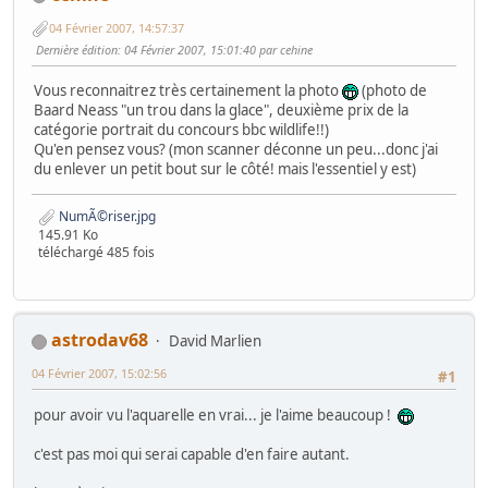
04 Février 2007, 14:57:37
Dernière édition
: 04 Février 2007, 15:01:40 par cehine
Vous reconnaitrez très certainement la photo
(photo de
Baard Neass "un trou dans la glace", deuxième prix de la
catégorie portrait du concours bbc wildlife!!)
Qu'en pensez vous? (mon scanner déconne un peu...donc j'ai
du enlever un petit bout sur le côté! mais l'essentiel y est)
NumÃ©riser.jpg
145.91 Ko
téléchargé 485 fois
astrodav68
David Marlien
04 Février 2007, 15:02:56
#1
pour avoir vu l'aquarelle en vrai... je l'aime beaucoup !
c'est pas moi qui serai capable d'en faire autant.