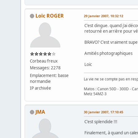
Loïc ROGER
29 Janvier 2007, 10:32:12
C'est dingue. quand j'ai déco
retourné en arrière pour vér
BRAVO? C'est vraiment super
Amitiés photographiques
Corbeau freux
Loïc
Messages: 2278
Emplacement: basse
La vie ne se compte pas en resp
normandie
IP archivée
Matos : Canon 50D - 300D - Can
Metz 54MZ-3
JMA
30 Janvier 2007, 17:10:45
C'est splendide !!!
Finalement, à quand un calen