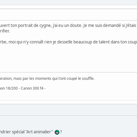
uvert ton portrait de cygne, j'ai eu un doute. Je me suis demandé si j'étais
ifier.
be, moi qui n'y connaît rien je desselle beaucoup de talent dans ton coup
iration, mais par les moments qui t'ont coupé le souffle.
on 18/200 - Canon 300 f4 -
drier spécial "Art animalier"
?