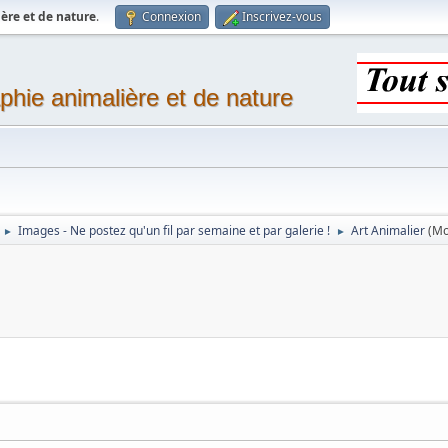
ère et de nature
.
Connexion
Inscrivez-vous
phie animalière et de nature
Images - Ne postez qu'un fil par semaine et par galerie !
Art Animalier
(Mo
►
►