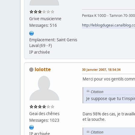
Pentax K 100D - Tamron 70-300
Grive musicienne
Messages: 516
http://leblogdugeai.canalblog.
Emplacement: Saint Genis
Laval (69 - F)
IP archivée
lolotte
30 Janvier 2007, 18:54:34
Merci pour vos gentils com
Citation
Je suppose que tu t'inspi
Geai des chênes
Dans 98% des cas, je trava
et la souche.
Messages: 1023
Citation
IP archivée