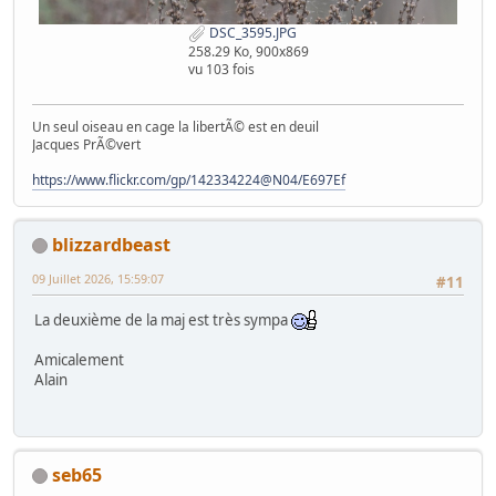
DSC_3595.JPG
258.29 Ko, 900x869
vu 103 fois
Un seul oiseau en cage la libertÃ© est en deuil
Jacques PrÃ©vert
https://www.flickr.com/gp/142334224@N04/E697Ef
blizzardbeast
09 Juillet 2026, 15:59:07
#11
La deuxième de la maj est très sympa
Amicalement
Alain
seb65