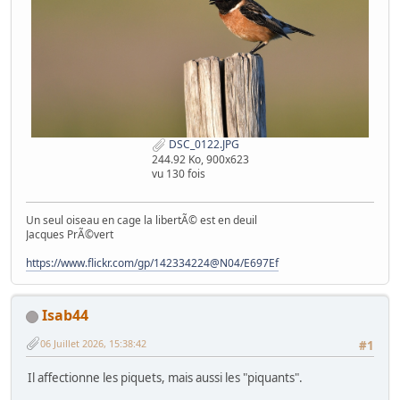
DSC_0122.JPG
244.92 Ko, 900x623
vu 130 fois
Un seul oiseau en cage la libertÃ© est en deuil
Jacques PrÃ©vert
https://www.flickr.com/gp/142334224@N04/E697Ef
Isab44
06 Juillet 2026, 15:38:42
#1
Il affectionne les piquets, mais aussi les "piquants".