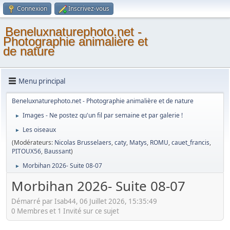
Connexion
Inscrivez-vous
Beneluxnaturephoto.net -
Photographie animalière et
de nature
Menu principal
Beneluxnaturephoto.net - Photographie animalière et de nature
Images - Ne postez qu'un fil par semaine et par galerie !
►
Les oiseaux
►
(Modérateurs:
Nicolas Brusselaers
,
caty
,
Matys
,
ROMU
,
cauet_francis
,
PITOUX56
,
Baussant
)
Morbihan 2026- Suite 08-07
►
Morbihan 2026- Suite 08-07
Démarré par Isab44, 06 Juillet 2026, 15:35:49
0 Membres et 1 Invité sur ce sujet