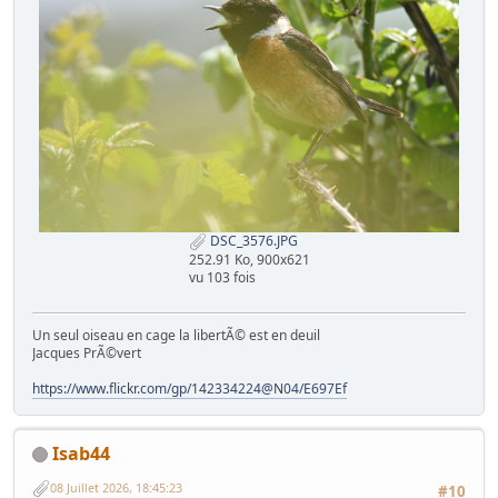
DSC_3576.JPG
252.91 Ko, 900x621
vu 103 fois
Un seul oiseau en cage la libertÃ© est en deuil
Jacques PrÃ©vert
https://www.flickr.com/gp/142334224@N04/E697Ef
Isab44
08 Juillet 2026, 18:45:23
#10