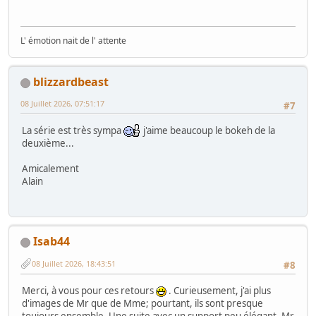
L' émotion nait de l' attente
blizzardbeast
08 Juillet 2026, 07:51:17
#7
La série est très sympa
j'aime beaucoup le bokeh de la
deuxième...
Amicalement
Alain
Isab44
08 Juillet 2026, 18:43:51
#8
Merci, à vous pour ces retours
. Curieusement, j'ai plus
d'images de Mr que de Mme; pourtant, ils sont presque
toujours ensemble. Une suite avec un support peu élégant, Mr