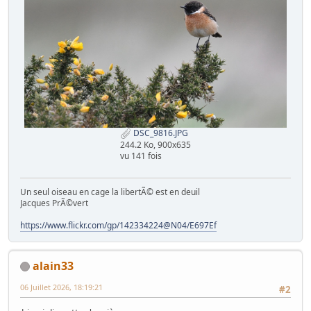
DSC_9816.JPG
244.2 Ko, 900x635
vu 141 fois
Un seul oiseau en cage la libertÃ© est en deuil
Jacques PrÃ©vert
https://www.flickr.com/gp/142334224@N04/E697Ef
alain33
06 Juillet 2026, 18:19:21
#2