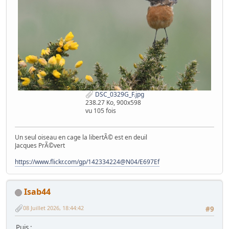
DSC_0329G_F.jpg
238.27 Ko, 900x598
vu 105 fois
Un seul oiseau en cage la libertÃ© est en deuil
Jacques PrÃ©vert
https://www.flickr.com/gp/142334224@N04/E697Ef
Isab44
08 Juillet 2026, 18:44:42
#9
Puis :