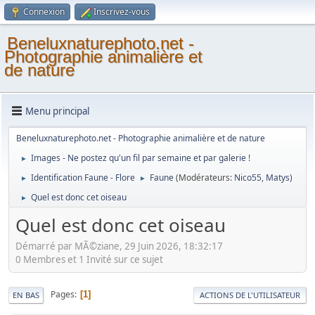
Connexion
Inscrivez-vous
Beneluxnaturephoto.net -
Photographie animalière et
de nature
Menu principal
Beneluxnaturephoto.net - Photographie animalière et de nature
Images - Ne postez qu'un fil par semaine et par galerie !
►
Identification Faune - Flore
Faune
(Modérateurs:
Nico55
,
Matys
)
►
►
Quel est donc cet oiseau
►
Quel est donc cet oiseau
Démarré par MÃ©ziane, 29 Juin 2026, 18:32:17
0 Membres et 1 Invité sur ce sujet
Pages
1
EN BAS
ACTIONS DE L'UTILISATEUR