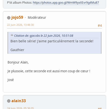
P'tit album Photos:
https://photos.app.goo.gl/WmW9yxXEvr9g4Mu87
jojo59
Modérateur
22 Juin 2026, 13:48:30
#4
Citation de: gjacobs le 22 Juin 2026, 10:51:08
Bien belle série! J'aime particulièrement la seconde!
Gauthier
Bonjour Alain,
Je plussoie, cette seconde est aussi mon coup de cœur !
José
alain33
24 Juin 2026, 05:36:05
#5