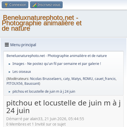
Connexion
Inscrivez-vous
Beneluxnaturephoto.net -
Photographie animalière et
de nature
Menu principal
Beneluxnaturephoto.net - Photographie animalière et de nature
Images - Ne postez qu'un fil par semaine et par galerie !
►
Les oiseaux
►
(Modérateurs:
Nicolas Brusselaers
,
caty
,
Matys
,
ROMU
,
cauet_francis
,
PITOUX56
,
Baussant
)
pitchou et locustelle de juin m à j 24 juin
►
pitchou et locustelle de juin m à j
24 juin
Démarré par alain33, 21 Juin 2026, 05:44:55
0 Membres et 1 Invité sur ce sujet