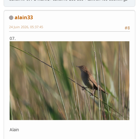
alain33
24 Juin 2026, 05:37:45
#8
07.
Alain