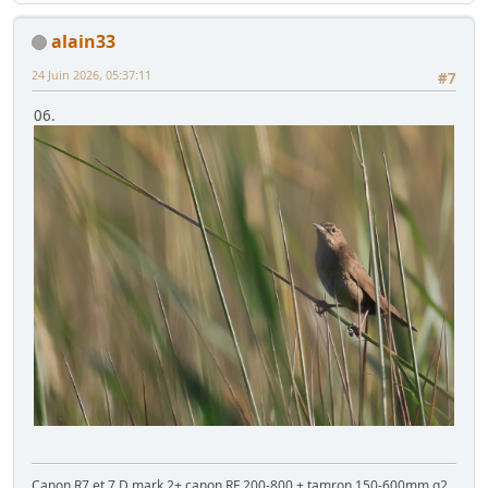
alain33
24 Juin 2026, 05:37:11
#7
06.
Canon R7 et 7 D mark 2+ canon RF 200-800 + tamron 150-600mm g2