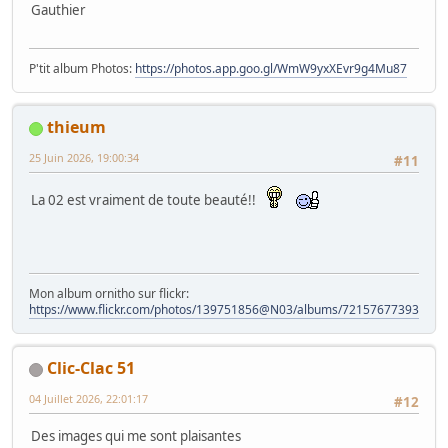
Gauthier
P'tit album Photos:
https://photos.app.goo.gl/WmW9yxXEvr9g4Mu87
thieum
25 Juin 2026, 19:00:34
#11
La 02 est vraiment de toute beauté!!
Mon album ornitho sur flickr:
https://www.flickr.com/photos/139751856@N03/albums/72157677393828
Clic-Clac 51
04 Juillet 2026, 22:01:17
#12
Des images qui me sont plaisantes