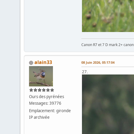
Canon R7 et 7 D mark 2+ cano
alain33
08 Juin 2026, 05:17:04
27.
Ours des pyrénées
Messages: 39776
Emplacement: gironde
IP archivée