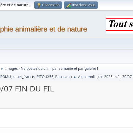
ère et de nature
.
Connexion
Inscrivez-vous
phie animalière et de nature
Images - Ne postez qu'un fil par semaine et par galerie !
►
,
ROMU
,
cauet_francis
,
PITOUX56
,
Baussant
)
Aiguamolls juin 2025 m à j 30/07
►
0/07 FIN DU FIL