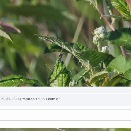
n RF 200-800 + tamron 150-600mm g2