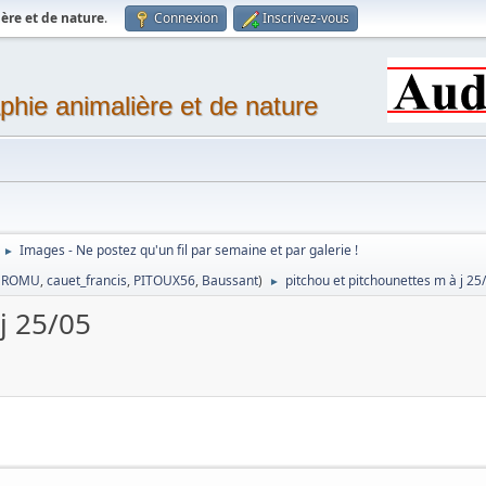
ère et de nature
.
Connexion
Inscrivez-vous
phie animalière et de nature
Images - Ne postez qu'un fil par semaine et par galerie !
►
,
ROMU
,
cauet_francis
,
PITOUX56
,
Baussant
)
pitchou et pitchounettes m à j 25
►
j 25/05