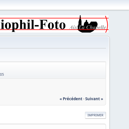
/05
« Précédent
-
Suivant »
IMPRIMER