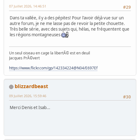
07 Juillet 2026, 14:46:51
#29
Dans ta vallée, il y a des pépites! Pour l'avoir déjà vue sur un
autre forum, je ne me lasse pas de revoir la petite chouette.
Très belle série, avec des sujets qui, hélas, ne fréquentent que
les régions montagneuses
Un seul oiseau en cage la libertÃ© est en deuil
Jacques PrÃ©vert
https://www.flickr.com/gp/142334224@N04/E697Ef
blizzardbeast
09 Juillet 2026, 15:59:46
#30
Merci Denis et Isab...