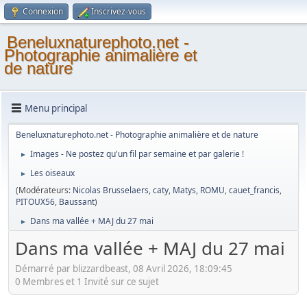
Connexion
Inscrivez-vous
Beneluxnaturephoto.net -
Photographie animalière et
de nature
Menu principal
Beneluxnaturephoto.net - Photographie animalière et de nature
Images - Ne postez qu'un fil par semaine et par galerie !
►
Les oiseaux
►
(Modérateurs:
Nicolas Brusselaers
,
caty
,
Matys
,
ROMU
,
cauet_francis
,
PITOUX56
,
Baussant
)
Dans ma vallée + MAJ du 27 mai
►
Dans ma vallée + MAJ du 27 mai
Démarré par blizzardbeast, 08 Avril 2026, 18:09:45
0 Membres et 1 Invité sur ce sujet