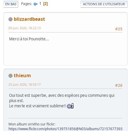
1
Pages
2
EN BAS
ACTIONS DE L'UTILISATEUR
blizzardbeast
09 Juin 2026, 18:22:13
#25
Merci à toi Pounotte...
thieum
25 Juin 2026, 18:59:17
#26
Oui tout est superbe, avec des espèces peu communes qui
plus est.
Le merle est vraiment sublime!!
Mon album ornitho sur flickr:
https://www.flickr.com/photos/139751856@N03/albums/72157677393828