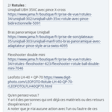
2/
Rotules
:
Uniqball UBH 35XC avec pince X-cross
https://www.jama.fr/boutique/fr/prise-de-vue/rotules-
34/uniqball-302/uniqball-ubh-35xc-rotule-avec-pince-
bidirectionnelle-5091
Bras panoramique Uniqball
https://www.jama.fr/boutique/fr/prise-de-son/plateaux-
35/uniqball-303/uniqball-manfrotto-bras-panoramique-avec-
adaptateur-pince-style-arca-swiss-4095
Flexshooter double mini
https://www.jama.fr/boutique/fr/prise-de-vue/rotules-
34/rotules--flexshooter-623/flexshooter-rotule-ball-double-
mini-7046
Leofoto LH-40 + QP-70
https://www.digit-
photo.com/LEOFOTO-Rotule-LH-40-QP-70-
rLEOFOTOLFLH40QP70.html
Qu'en pensez-vous ?
Y-a-t-il des personnes qui ont déjà ces matériels ou des retours
d'expériences ?
A noter que je n'ai aucune action avec l'un ou l'autre de ces