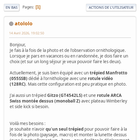
Pages
1
EN BAS
ACTIONS DE L'UTILISATEUR
atololo
14 Avril 2026, 19:02:50
Bonjour,
Je fais à la fois de la photo et de l'observation ornithologique.
Lorsque je pars en vacances ou en randonnée, je dois faire un
choix (et sur un long séjour je veux pouvoir faire les deux).
Actuellement, je suis bien équipé avec un
trépied Manfrotto
(055SSB)
dédié à l'ornithologie avec une
rotule vidéo
(128RC)
. Mais cette configuration est peu pratique en photo.
J'ai aussi un trépied
Gitzo (GT4542LS)
et une
rotule ARCA
Swiss montée dessus (monoball Z)
avec plateau Wimberley
et side kick si besoin.
Voilà mes besoins :
Je souhaite n'avoir
qu'un seul trépied
pour pouvoir faire à la
fois de la photo (paysage, macro) et monter la lunette dessus