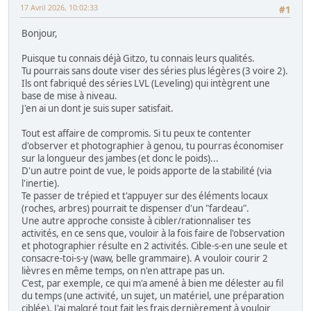
17 Avril 2026, 10:02:33
#1
Bonjour,
Puisque tu connais déjà Gitzo, tu connais leurs qualités.
Tu pourrais sans doute viser des séries plus légères (3 voire 2).
Ils ont fabriqué des séries LVL (Leveling) qui intègrent une
base de mise à niveau.
J'en ai un dont je suis super satisfait.
Tout est affaire de compromis. Si tu peux te contenter
d'observer et photographier à genou, tu pourras économiser
sur la longueur des jambes (et donc le poids)...
D'un autre point de vue, le poids apporte de la stabilité (via
l'inertie).
Te passer de trépied et t'appuyer sur des éléments locaux
(roches, arbres) pourrait te dispenser d'un "fardeau".
Une autre approche consiste à cibler/rationnaliser tes
activités, en ce sens que, vouloir à la fois faire de l'observation
et photographier résulte en 2 activités. Cible-s-en une seule et
consacre-toi-s-y (waw, belle grammaire). A vouloir courir 2
lièvres en même temps, on n'en attrape pas un.
C'est, par exemple, ce qui m'a amené à bien me délester au fil
du temps (une activité, un sujet, un matériel, une préparation
ciblée). J'ai malgré tout fait les frais dernièrement à vouloir