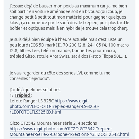
J'essaie déjà de baisser mon poids au maximum car j'aime bien
soit partir en voiture aménagée soit en bivouac (du coup, je
change petit à petit tout mon matériel pour gagner quelques
kilos ; ça commence par le sac à dos, le trépied, puis plus tard le
boîtier et optiques mais là en hybride je trouve cela trop cher).
Je suis déjà bien équipé à l'heure actuelle mais c'est juste un
peu lourd (EOS 5D mark III, 70-200 f2.8, 24-105 f4, 100 macro
f2.8, filtres Lee, télécommande, bonnettes pour macro,
trépied Gitzo, rotule Arca Swiss, sac à dos F-stop Tilopa 50L...).
Je vais regarder du côté des séries LVL comme tu me
conseilles "jejedudu".
J'ai déjà quelques solutions.
1/
Trépied
:
Lefoto Ranger LS-325C
https://www.digit-
photo.com/LEOFOTO-Trepied-Ranger-LS-325C-
rLEOFOTOLFLS325CD.html
Gitzo GT2542 Mountaineer série 2, 4 sections
https://www.digit-photo.com/GITZO-GT2542-Trepied-
Mountaineer-Serie-2-Carbone-4-Sections-rGITZOGT2542.html