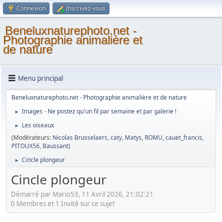
Connexion
Inscrivez-vous
Beneluxnaturephoto.net -
Photographie animalière et
de nature
Menu principal
Beneluxnaturephoto.net - Photographie animalière et de nature
Images - Ne postez qu'un fil par semaine et par galerie !
►
Les oiseaux
►
(Modérateurs:
Nicolas Brusselaers
,
caty
,
Matys
,
ROMU
,
cauet_francis
,
PITOUX56
,
Baussant
)
Cincle plongeur
►
Cincle plongeur
Démarré par Mario53, 11 Avril 2026, 21:02:21
0 Membres et 1 Invité sur ce sujet