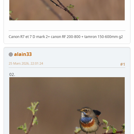
Canon R7 et 7 D mark 2+ canon RF 200-800 + tamron 150-600mm g2
alain33
25 Mars 2026, 22:01:24
#1
02.