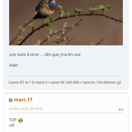
une suite à venir ... dès que j'irai les voir
Alain
Canon R7 et 7 D mark 2+ canon RF 200-800 + tamron 150-600mm g2
marc 17
26 Mars 2026, 08:38:49
#4
TOP
cdl