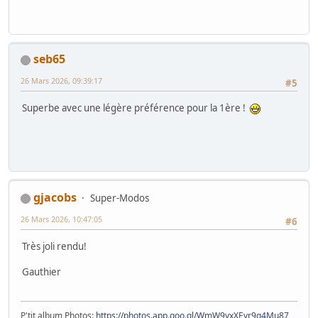
seb65
26 Mars 2026, 09:39:17
#5
Superbe avec une légère préférence pour la 1ère !
gjacobs
Super-Modos
26 Mars 2026, 10:47:05
#6
Très joli rendu!
Gauthier
P'tit album Photos:
https://photos.app.goo.gl/WmW9yxXEvr9g4Mu87