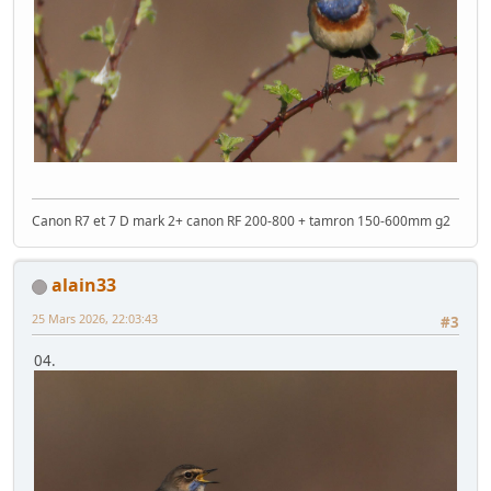
Canon R7 et 7 D mark 2+ canon RF 200-800 + tamron 150-600mm g2
alain33
25 Mars 2026, 22:03:43
#3
04.