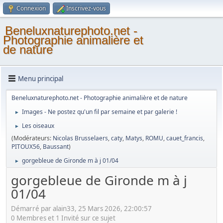
Connexion
Inscrivez-vous
Beneluxnaturephoto.net -
Photographie animalière et
de nature
Menu principal
Beneluxnaturephoto.net - Photographie animalière et de nature
Images - Ne postez qu'un fil par semaine et par galerie !
►
Les oiseaux
►
(Modérateurs:
Nicolas Brusselaers
,
caty
,
Matys
,
ROMU
,
cauet_francis
,
PITOUX56
,
Baussant
)
gorgebleue de Gironde m à j 01/04
►
gorgebleue de Gironde m à j
01/04
Démarré par alain33, 25 Mars 2026, 22:00:57
0 Membres et 1 Invité sur ce sujet