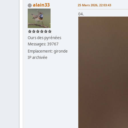
alain33
25 Mars 2026, 22:03:43
04.
Ours des pyrénées
Messages: 39767
Emplacement: gironde
IP archivée