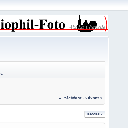
04
« Précédent
-
Suivant »
IMPRIMER