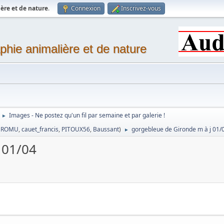
ère et de nature
.
Connexion
Inscrivez-vous
phie animalière et de nature
Images - Ne postez qu'un fil par semaine et par galerie !
►
,
ROMU
,
cauet_francis
,
PITOUX56
,
Baussant
)
gorgebleue de Gironde m à j 01/
►
 01/04