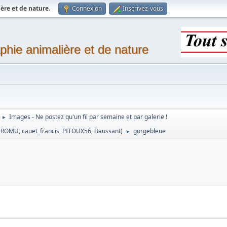
ère et de nature
.
Connexion
Inscrivez-vous
phie animalière et de nature
Images - Ne postez qu'un fil par semaine et par galerie !
►
,
ROMU
,
cauet_francis
,
PITOUX56
,
Baussant
)
gorgebleue
►