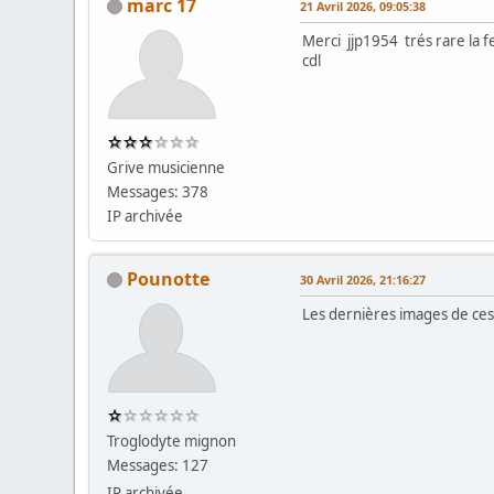
marc 17
21 Avril 2026, 09:05:38
Merci jjp1954 trés rare la f
cdl
Grive musicienne
Messages: 378
IP archivée
Pounotte
30 Avril 2026, 21:16:27
Les dernières images de ces
Troglodyte mignon
Messages: 127
IP archivée