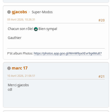
gjacobs
Super-Modos
09 Avril 2026, 10:26:31
#20
Chacun son rôle!
Bien sympa!
Gauthier
P'tit album Photos:
https://photos.app.goo.gl/WmW9yxXEvr9g4Mu87
marc 17
10 Avril 2026, 21:06:51
#21
Merci gjacobs
cdl