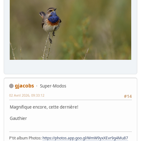
gjacobs
Super-Modos
02 Avril 2026, 09:33:12
#14
Magnifique encore, cette dernière!
Gauthier
P'tit album Photos:
https://photos.app.goo.gl/WmW9yxXEvr9g4Mu87