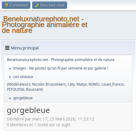
Connexion
Inscrivez-vous
Beneluxnaturephoto.net -
Photographie animalière et
de nature
Menu principal
Beneluxnaturephoto.net - Photographie animalière et de nature
Images - Ne postez qu'un fil par semaine et par galerie !
►
Les oiseaux
►
(Modérateurs:
Nicolas Brusselaers
,
caty
,
Matys
,
ROMU
,
cauet_francis
,
PITOUX56
,
Baussant
)
gorgebleue
►
gorgebleue
Démarré par marc 17, 25 Mars 2026, 11:23:12
0 Membres et 1 Invité sur ce sujet