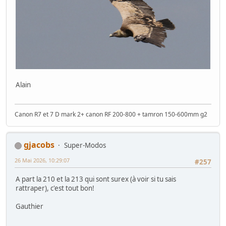
Alain
Canon R7 et 7 D mark 2+ canon RF 200-800 + tamron 150-600mm g2
gjacobs
Super-Modos
26 Mai 2026, 10:29:07
#257
A part la 210 et la 213 qui sont surex (à voir si tu sais
rattraper), c'est tout bon!
Gauthier