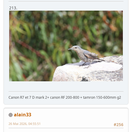
213.
Canon R7 et 7 D mark 2+ canon RF 200-800 + tamron 150-600mm g2
alain33
26 Mai 2026, 04:55:51
#256