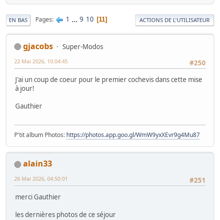
1
...
9
10
Pages
11
EN BAS
ACTIONS DE L'UTILISATEUR
gjacobs
Super-Modos
22 Mai 2026, 10:04:45
#250
J'ai un coup de coeur pour le premier cochevis dans cette mise
à jour!
Gauthier
P'tit album Photos:
https://photos.app.goo.gl/WmW9yxXEvr9g4Mu87
alain33
26 Mai 2026, 04:50:01
#251
merci Gauthier
les dernières photos de ce séjour