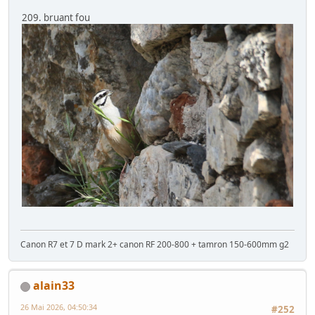
209. bruant fou
Canon R7 et 7 D mark 2+ canon RF 200-800 + tamron 150-600mm g2
alain33
26 Mai 2026, 04:50:34
#252