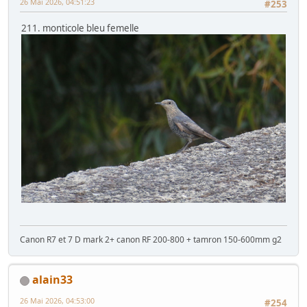
26 Mai 2026, 04:51:23
#253
211. monticole bleu femelle
Canon R7 et 7 D mark 2+ canon RF 200-800 + tamron 150-600mm g2
alain33
26 Mai 2026, 04:53:00
#254