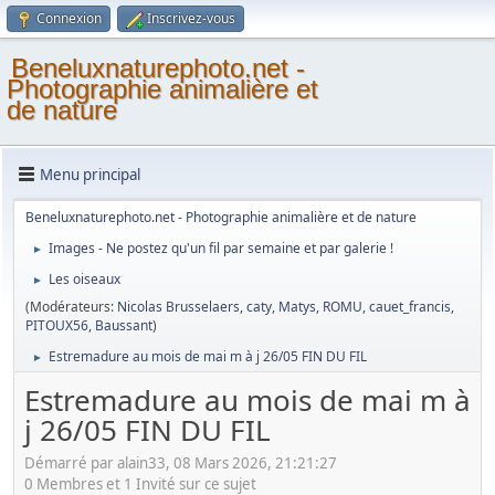
Connexion
Inscrivez-vous
Beneluxnaturephoto.net -
Photographie animalière et
de nature
Menu principal
Beneluxnaturephoto.net - Photographie animalière et de nature
Images - Ne postez qu'un fil par semaine et par galerie !
►
Les oiseaux
►
(Modérateurs:
Nicolas Brusselaers
,
caty
,
Matys
,
ROMU
,
cauet_francis
,
PITOUX56
,
Baussant
)
Estremadure au mois de mai m à j 26/05 FIN DU FIL
►
Estremadure au mois de mai m à
j 26/05 FIN DU FIL
Démarré par alain33, 08 Mars 2026, 21:21:27
0 Membres et 1 Invité sur ce sujet