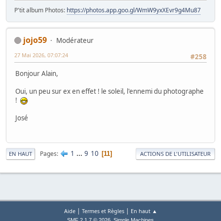
P'tit album Photos:
https://photos.app.goo.gl/WmW9yxXEvr9g4Mu87
jojo59
Modérateur
27 Mai 2026, 07:07:24
#258
Bonjour Alain,
Oui, un peu sur ex en effet ! le soleil, l'ennemi du photographe
!
José
1
...
9
10
Pages
11
EN HAUT
ACTIONS DE L'UTILISATEUR
|
|
Aide
Termes et Règles
En haut ▲
,
SMF 2.1.7 © 2026
Simple Machines