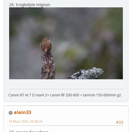
26. troglodyte mignon
Canon R7 et 7 D mark 2+ canon RF 200-800 + tamron 150-600mm g2
alain33
18 Mars 2026, 04:58:24
#33