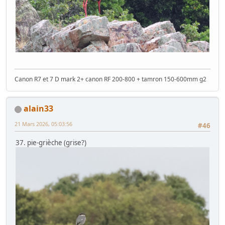
Canon R7 et 7 D mark 2+ canon RF 200-800 + tamron 150-600mm g2
alain33
21 Mars 2026, 05:03:56
#46
37. pie-grièche (grise?)