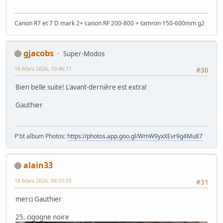
Canon R7 et 7 D mark 2+ canon RF 200-800 + tamron 150-600mm g2
gjacobs
Super-Modos
16 Mars 2026, 10:46:11
#30
Bien belle suite! L'avant-dernière est extra!
Gauthier
P'tit album Photos:
https://photos.app.goo.gl/WmW9yxXEvr9g4Mu87
alain33
18 Mars 2026, 04:55:55
#31
merci Gauthier
25. cigogne noire