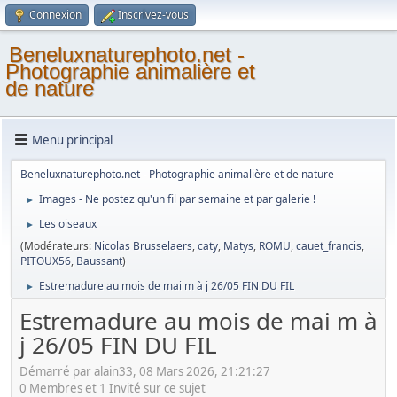
Connexion
Inscrivez-vous
Beneluxnaturephoto.net -
Photographie animalière et
de nature
Menu principal
Beneluxnaturephoto.net - Photographie animalière et de nature
Images - Ne postez qu'un fil par semaine et par galerie !
►
Les oiseaux
►
(Modérateurs:
Nicolas Brusselaers
,
caty
,
Matys
,
ROMU
,
cauet_francis
,
PITOUX56
,
Baussant
)
Estremadure au mois de mai m à j 26/05 FIN DU FIL
►
Estremadure au mois de mai m à
j 26/05 FIN DU FIL
Démarré par alain33, 08 Mars 2026, 21:21:27
0 Membres et 1 Invité sur ce sujet