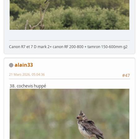
Canon R7 et 7 D mark 2+ canon RF 200-800 + tamron 150-600mm g2
alain33
21 Mars 2026, 05:04:36
#47
38. cochevis huppé