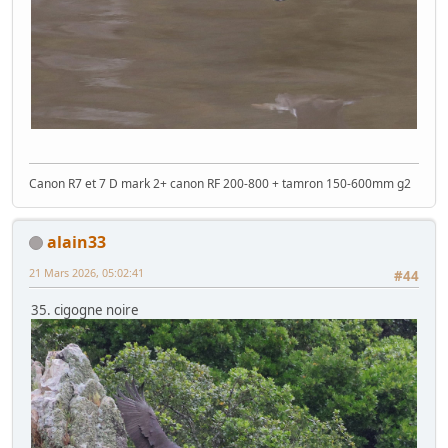
Canon R7 et 7 D mark 2+ canon RF 200-800 + tamron 150-600mm g2
alain33
21 Mars 2026, 05:02:41
#44
35. cigogne noire