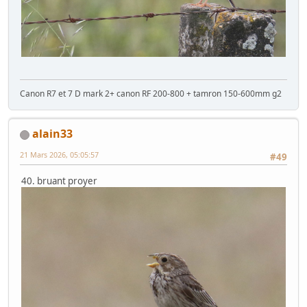
Canon R7 et 7 D mark 2+ canon RF 200-800 + tamron 150-600mm g2
alain33
21 Mars 2026, 05:05:57
#49
40. bruant proyer