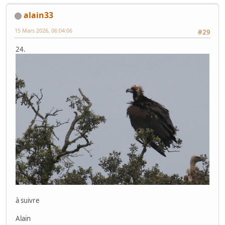
alain33
15 Mars 2026, 06:04:06
#29
24.
à suivre
Alain