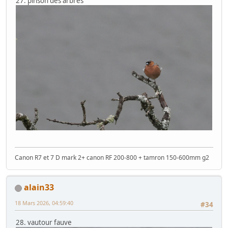
27. pinson des arbres
Canon R7 et 7 D mark 2+ canon RF 200-800 + tamron 150-600mm g2
alain33
18 Mars 2026, 04:59:40
#34
28. vautour fauve