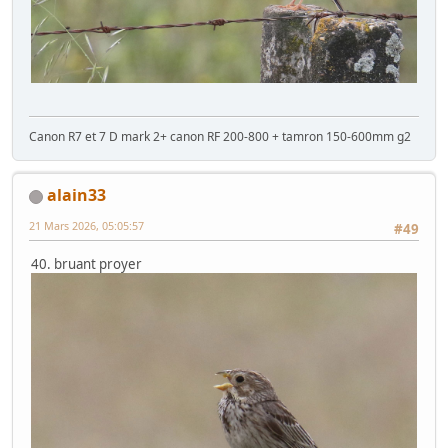
Canon R7 et 7 D mark 2+ canon RF 200-800 + tamron 150-600mm g2
alain33
21 Mars 2026, 05:05:57
#49
40. bruant proyer