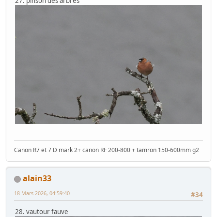
27. pinson des arbres
Canon R7 et 7 D mark 2+ canon RF 200-800 + tamron 150-600mm g2
alain33
18 Mars 2026, 04:59:40
#34
28. vautour fauve