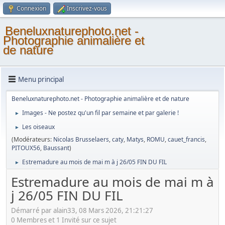
Connexion
Inscrivez-vous
Beneluxnaturephoto.net -
Photographie animalière et
de nature
Menu principal
Beneluxnaturephoto.net - Photographie animalière et de nature
Images - Ne postez qu'un fil par semaine et par galerie !
►
Les oiseaux
►
(Modérateurs:
Nicolas Brusselaers
,
caty
,
Matys
,
ROMU
,
cauet_francis
,
PITOUX56
,
Baussant
)
Estremadure au mois de mai m à j 26/05 FIN DU FIL
►
Estremadure au mois de mai m à
j 26/05 FIN DU FIL
Démarré par alain33, 08 Mars 2026, 21:21:27
0 Membres et 1 Invité sur ce sujet