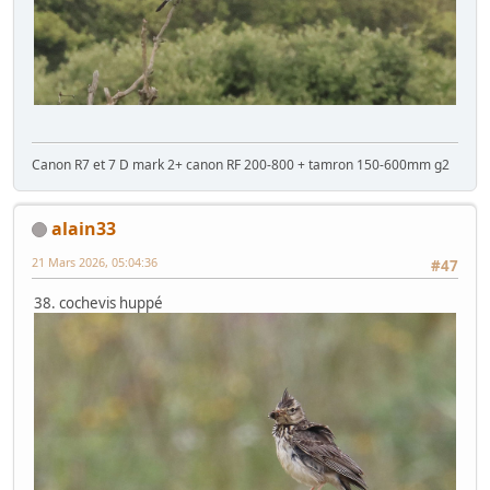
Canon R7 et 7 D mark 2+ canon RF 200-800 + tamron 150-600mm g2
alain33
21 Mars 2026, 05:04:36
#47
38. cochevis huppé