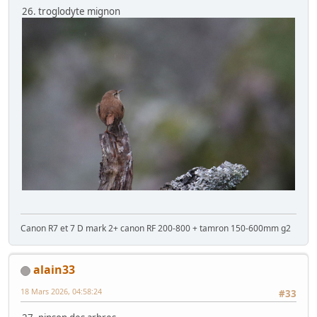
26. troglodyte mignon
Canon R7 et 7 D mark 2+ canon RF 200-800 + tamron 150-600mm g2
alain33
18 Mars 2026, 04:58:24
#33