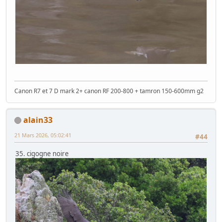
Canon R7 et 7 D mark 2+ canon RF 200-800 + tamron 150-600mm g2
alain33
21 Mars 2026, 05:02:41
#44
35. cigogne noire