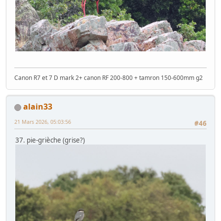
Canon R7 et 7 D mark 2+ canon RF 200-800 + tamron 150-600mm g2
alain33
21 Mars 2026, 05:03:56
#46
37. pie-grièche (grise?)