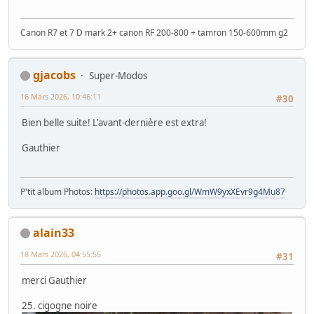
Canon R7 et 7 D mark 2+ canon RF 200-800 + tamron 150-600mm g2
gjacobs
Super-Modos
16 Mars 2026, 10:46:11
#30
Bien belle suite! L'avant-dernière est extra!
Gauthier
P'tit album Photos:
https://photos.app.goo.gl/WmW9yxXEvr9g4Mu87
alain33
18 Mars 2026, 04:55:55
#31
merci Gauthier
25. cigogne noire