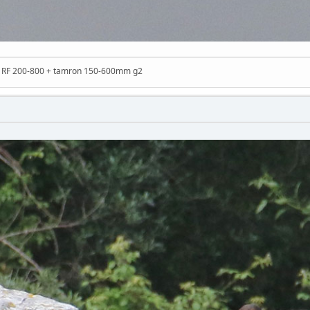
n RF 200-800 + tamron 150-600mm g2