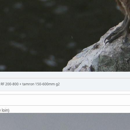
n RF 200-800 + tamron 150-600mm g2
 loin)