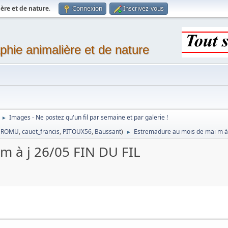
ère et de nature
.
Connexion
Inscrivez-vous
phie animalière et de nature
Images - Ne postez qu'un fil par semaine et par galerie !
►
,
ROMU
,
cauet_francis
,
PITOUX56
,
Baussant
)
Estremadure au mois de mai m à 
►
m à j 26/05 FIN DU FIL