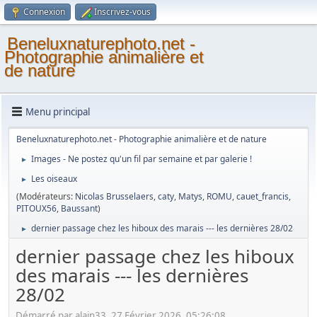
Connexion
Inscrivez-vous
Beneluxnaturephoto.net -
Photographie animalière et
de nature
Menu principal
Beneluxnaturephoto.net - Photographie animalière et de nature
Images - Ne postez qu'un fil par semaine et par galerie !
►
Les oiseaux
►
(Modérateurs:
Nicolas Brusselaers
,
caty
,
Matys
,
ROMU
,
cauet_francis
,
PITOUX56
,
Baussant
)
dernier passage chez les hiboux des marais --- les dernières 28/02
►
dernier passage chez les hiboux
des marais --- les dernières
28/02
Démarré par alain33, 27 Février 2026, 05:26:08