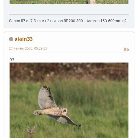
Canon R7 et 7 D mark 2+ canon RF 200-800 + tamron 150-600mm g2
alain33
27 Février 2026, 05:29:35
#6
07.