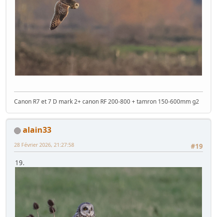
Canon R7 et 7 D mark 2+ canon RF 200-800 + tamron 150-600mm g2
alain33
28 Février 2026, 21:27:58
#19
19.