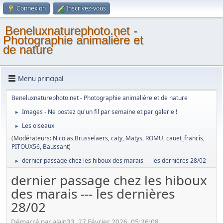
Connexion
Inscrivez-vous
Beneluxnaturephoto.net -
Photographie animalière et
de nature
Menu principal
Beneluxnaturephoto.net - Photographie animalière et de nature
Images - Ne postez qu'un fil par semaine et par galerie !
►
Les oiseaux
►
(Modérateurs:
Nicolas Brusselaers
,
caty
,
Matys
,
ROMU
,
cauet_francis
,
PITOUX56
,
Baussant
)
dernier passage chez les hiboux des marais --- les dernières 28/02
►
dernier passage chez les hiboux
des marais --- les dernières
28/02
Démarré par alain33, 27 Février 2026, 05:26:08