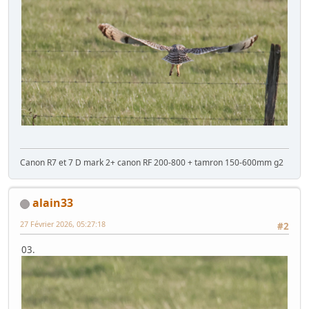
Canon R7 et 7 D mark 2+ canon RF 200-800 + tamron 150-600mm g2
alain33
27 Février 2026, 05:27:18
#2
03.