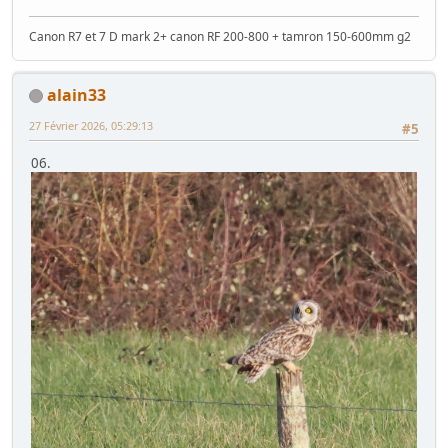
Canon R7 et 7 D mark 2+ canon RF 200-800 + tamron 150-600mm g2
alain33
27 Février 2026, 05:29:13
#5
06.