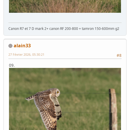
Canon R7 et 7 D mark 2+ canon RF 200-800 + tamron 150-600mm g2
alain33
27 Février 2026, 05:30:21
#8
09.