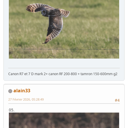
Canon R7 et 7 D mark 2+ canon RF 200-800 + tamron 150-600mm g2
alain33
27 Février 2026, 05:28:49
#4
05.