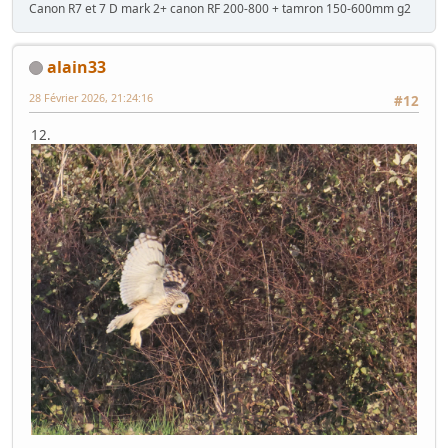
Canon R7 et 7 D mark 2+ canon RF 200-800 + tamron 150-600mm g2
alain33
28 Février 2026, 21:24:16
#12
12.