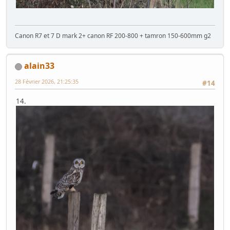
Canon R7 et 7 D mark 2+ canon RF 200-800 + tamron 150-600mm g2
alain33
28 Février 2026, 21:25:35
#14
14.