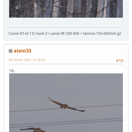
Canon R7 et 7 D mark 2+ canon RF 200-800 + tamron 150-600mm g2
alain33
28 Février 2026, 21:26:35
#16
16.