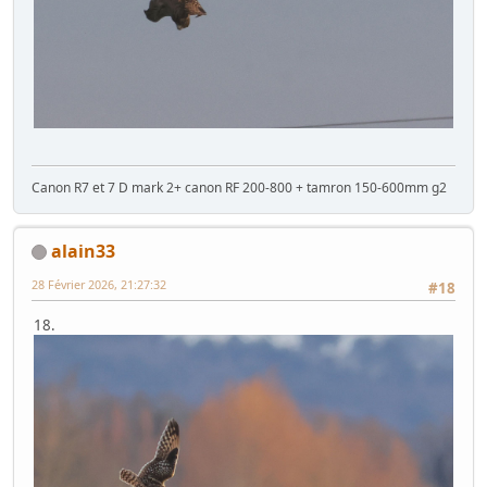
Canon R7 et 7 D mark 2+ canon RF 200-800 + tamron 150-600mm g2
alain33
28 Février 2026, 21:27:32
#18
18.