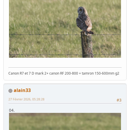
Canon R7 et 7 D mark 2+ canon RF 200-800 + tamron 150-600mm g2
alain33
27 Février 2026, 05:28:28
#3
04.