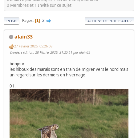
0 Membres et 1 Invité sur ce sujet
2
Pages
1
EN BAS
ACTIONS DE L'UTILISATEUR
alain33
27 Février 2026, 05:26:08
Dernière édition
: 28 Février 2026, 21:25:11 par alain33
bonjour
les hiboux des marais sont en train de migrer vers le nord mais
un regard sur les derniers en hivernage.
01.