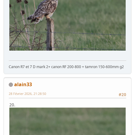
Canon R7 et 7 D mark 2+ canon RF 200-800 + tamron 150-600mm g2
alain33
28 Février 2026, 21:28:50
#20
20.