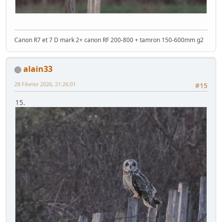
Canon R7 et 7 D mark 2+ canon RF 200-800 + tamron 150-600mm g2
alain33
28 Février 2026, 21:26:01
#15
15.