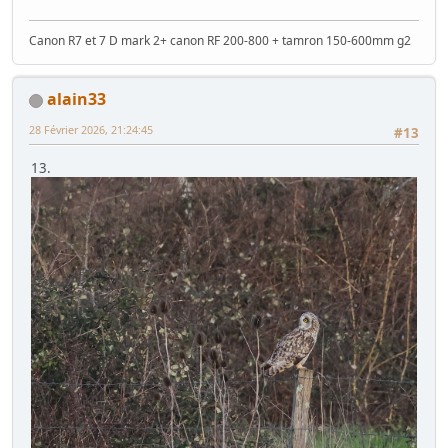
Canon R7 et 7 D mark 2+ canon RF 200-800 + tamron 150-600mm g2
alain33
28 Février 2026, 21:24:45
#13
13.