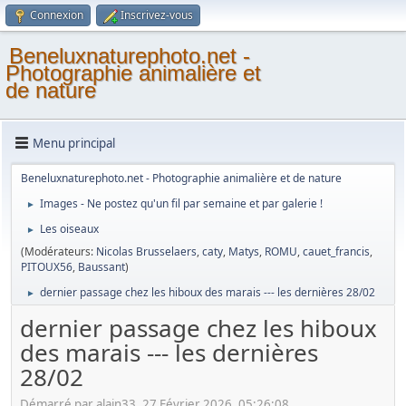
Connexion
Inscrivez-vous
Beneluxnaturephoto.net -
Photographie animalière et
de nature
Menu principal
Beneluxnaturephoto.net - Photographie animalière et de nature
Images - Ne postez qu'un fil par semaine et par galerie !
►
Les oiseaux
►
(Modérateurs:
Nicolas Brusselaers
,
caty
,
Matys
,
ROMU
,
cauet_francis
,
PITOUX56
,
Baussant
)
dernier passage chez les hiboux des marais --- les dernières 28/02
►
dernier passage chez les hiboux
des marais --- les dernières
28/02
Démarré par alain33, 27 Février 2026, 05:26:08