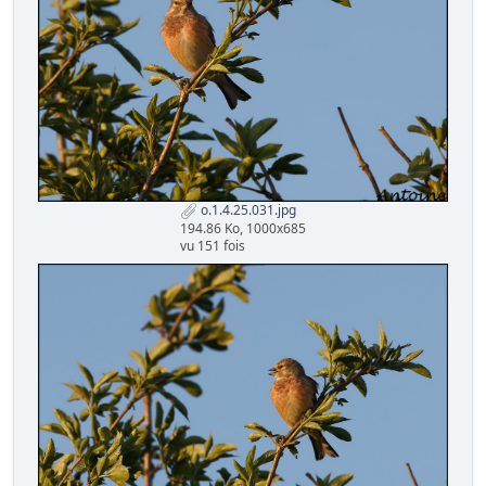
o.1.4.25.031.jpg
194.86 Ko, 1000x685
vu 151 fois