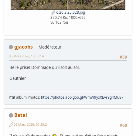
o.26.3.25.028.jpg
370.74 Ko, 1000x692
vu 103 fois
gjacobs
Modérateur
05 Mars 2026, 13:55:14
#59
Belle prise! Dommage qu'il soit au sol.
Gauthier
P'tit album Photos:
https://photos.app.goo.gl/WmW9yxXEvr9g4Mu87
Betal
06 Mars 2026, 01:29:24
#60