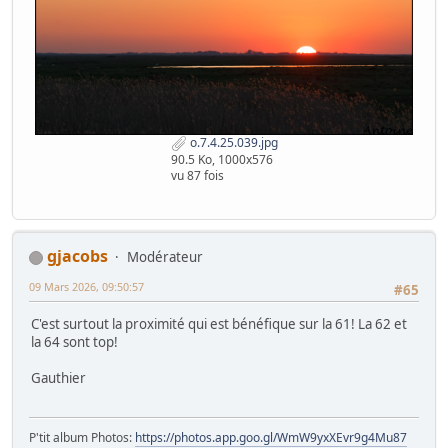
o.7.4.25.039.jpg
90.5 Ko, 1000x576
vu 87 fois
gjacobs
Modérateur
09 Mars 2026, 09:50:57
#65
C'est surtout la proximité qui est bénéfique sur la 61! La 62 et
la 64 sont top!
Gauthier
P'tit album Photos:
https://photos.app.goo.gl/WmW9yxXEvr9g4Mu87