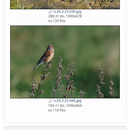
o.26.3.25.030.jpg
288.31 Ko, 1000x678
vu 133 fois
o.26.3.25.046.jpg
166.11 Ko, 1000x664
vu 116 fois