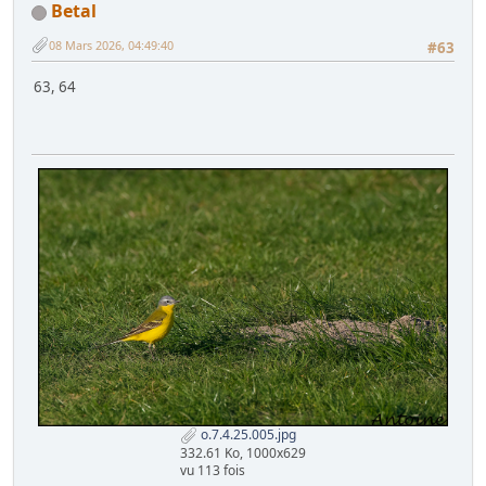
Betal
08 Mars 2026, 04:49:40
#63
63, 64
o.7.4.25.005.jpg
332.61 Ko, 1000x629
vu 113 fois