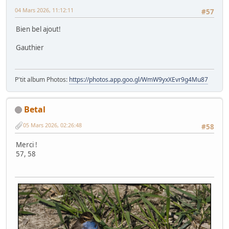
04 Mars 2026, 11:12:11
#57
Bien bel ajout!
Gauthier
P'tit album Photos:
https://photos.app.goo.gl/WmW9yxXEvr9g4Mu87
Betal
05 Mars 2026, 02:26:48
#58
Merci !
57, 58