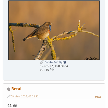
o.7.4.25.026.jpg
125.59 Ko, 1000x654
vu 115 fois
Betal
09 Mars 2026, 03:22:12
#64
65, 66