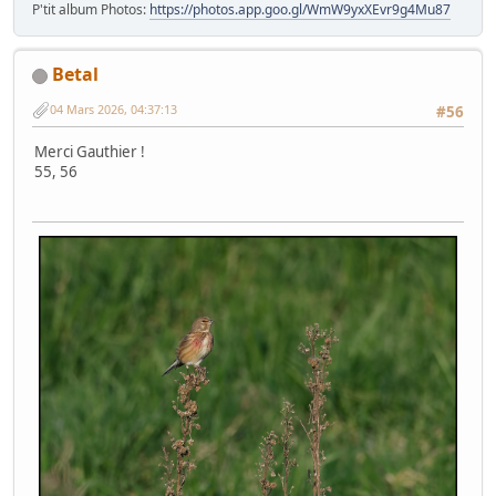
P'tit album Photos:
https://photos.app.goo.gl/WmW9yxXEvr9g4Mu87
Betal
04 Mars 2026, 04:37:13
#56
Merci Gauthier !
55, 56