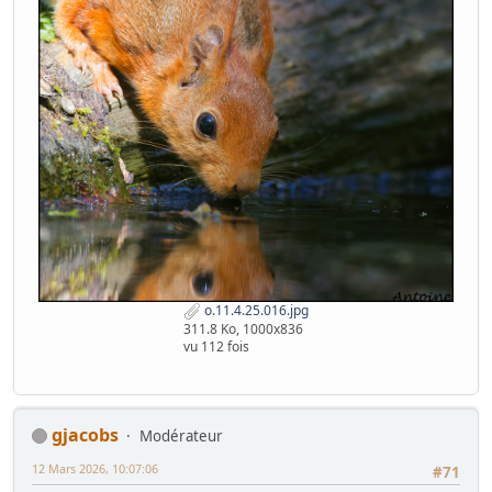
o.11.4.25.016.jpg
311.8 Ko, 1000x836
vu 112 fois
gjacobs
Modérateur
12 Mars 2026, 10:07:06
#71