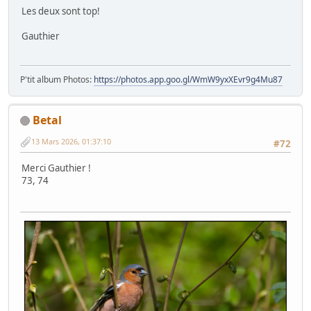
Les deux sont top!
Gauthier
P'tit album Photos:
https://photos.app.goo.gl/WmW9yxXEvr9g4Mu87
Betal
13 Mars 2026, 01:37:10
#72
Merci Gauthier !
73, 74