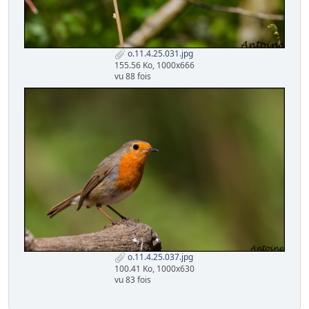
o.11.4.25.031.jpg
155.56 Ko, 1000x666
vu 88 fois
o.11.4.25.037.jpg
100.41 Ko, 1000x630
vu 83 fois