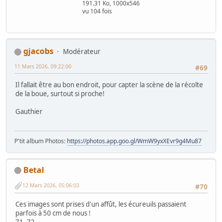
191.31 Ko, 1000x546
vu 104 fois
gjacobs
Modérateur
11 Mars 2026, 09:22:00
#69
Il fallait être au bon endroit, pour capter la scène de la récolte
de la boue, surtout si proche!
Gauthier
P'tit album Photos:
https://photos.app.goo.gl/WmW9yxXEvr9g4Mu87
Betal
12 Mars 2026, 05:06:03
#70
Ces images sont prises d'un affût, les écureuils passaient
parfois à 50 cm de nous !