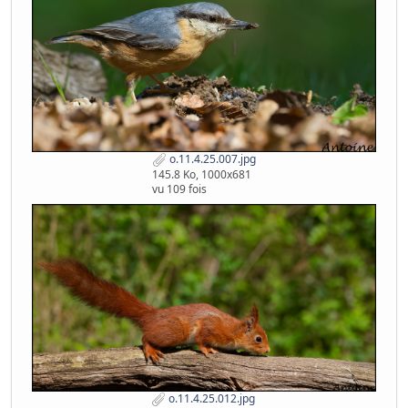
o.11.4.25.007.jpg
145.8 Ko, 1000x681
vu 109 fois
o.11.4.25.012.jpg