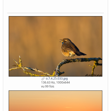
o.7.4.25.033.jpg
136.63 Ko, 1000x644
vu 99 fois