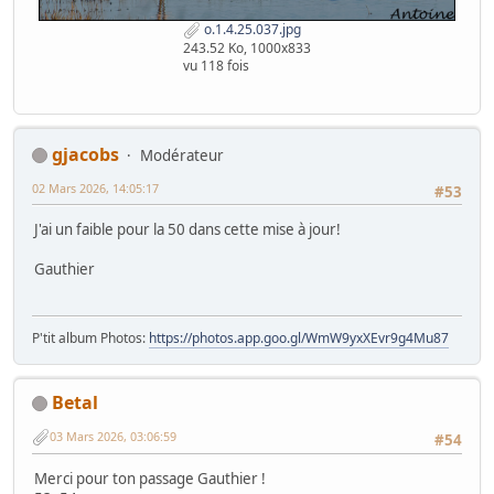
o.1.4.25.037.jpg
243.52 Ko, 1000x833
vu 118 fois
gjacobs
Modérateur
02 Mars 2026, 14:05:17
#53
J'ai un faible pour la 50 dans cette mise à jour!
Gauthier
P'tit album Photos:
https://photos.app.goo.gl/WmW9yxXEvr9g4Mu87
Betal
03 Mars 2026, 03:06:59
#54
Merci pour ton passage Gauthier !