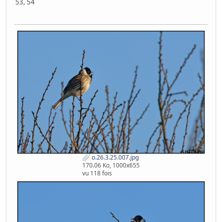
53, 54
o.26.3.25.007.jpg
170.06 Ko, 1000x655
vu 118 fois