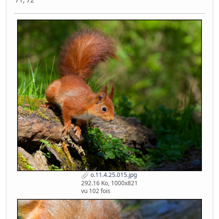
71, 72
o.11.4.25.015.jpg
292.16 Ko, 1000x821
vu 102 fois