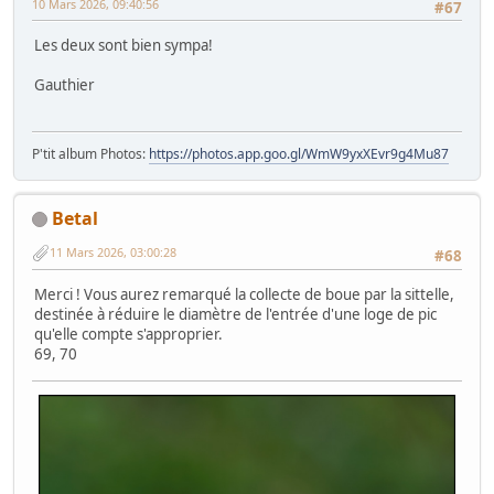
10 Mars 2026, 09:40:56
#67
Les deux sont bien sympa!
Gauthier
P'tit album Photos:
https://photos.app.goo.gl/WmW9yxXEvr9g4Mu87
Betal
11 Mars 2026, 03:00:28
#68
Merci ! Vous aurez remarqué la collecte de boue par la sittelle,
destinée à réduire le diamètre de l'entrée d'une loge de pic
qu'elle compte s'approprier.
69, 70