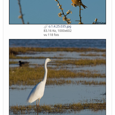
o.1.4.25.035.jpg
83.16 Ko, 1000x602
vu 118 fois