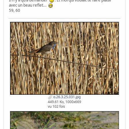
Il n'y a qu'à demander
. Et moi qui voulait te faire plaisir
avec un beau reflet...
59, 60
o.26.3.25.031.jpg
449.61 Ko, 1000x669
vu 102 fois