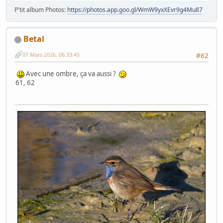
P'tit album Photos:
https://photos.app.goo.gl/WmW9yxXEvr9g4Mu87
Betal
07 Mars 2026, 06:33:45
#62
Avec une ombre, ça va aussi ?
61, 62