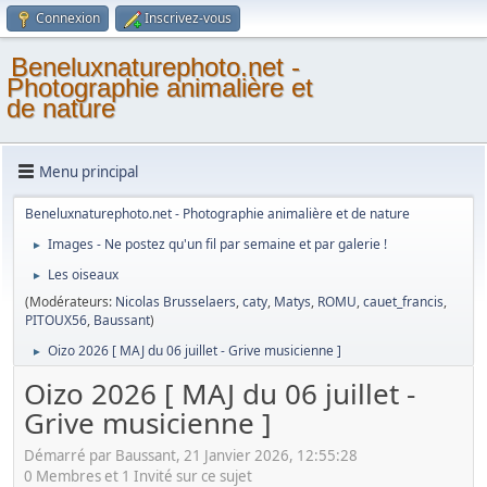
Connexion
Inscrivez-vous
Beneluxnaturephoto.net -
Photographie animalière et
de nature
Menu principal
Beneluxnaturephoto.net - Photographie animalière et de nature
Images - Ne postez qu'un fil par semaine et par galerie !
►
Les oiseaux
►
(Modérateurs:
Nicolas Brusselaers
,
caty
,
Matys
,
ROMU
,
cauet_francis
,
PITOUX56
,
Baussant
)
Oizo 2026 [ MAJ du 06 juillet - Grive musicienne ]
►
Oizo 2026 [ MAJ du 06 juillet -
Grive musicienne ]
Démarré par Baussant, 21 Janvier 2026, 12:55:28
0 Membres et 1 Invité sur ce sujet