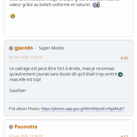
valeur grâce au bokeh uniforme et naturel.
gjacobs
Super-Modos
02 Juin 2026, 17:02:37
#36
Le cadrage est peut-être fort à droite, mais je reconnais
qu'autrement j'aurais sans doute dit qu'il était trop centré
,
mais elle est top!
Gauthier
P'tit album Photos:
https://photos.app.goo.gl/WmW9yxXEvr9g4Mu87
Pounotte
07 Juin 2026, 13:36:03
#37