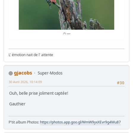
L' émotion nait de l' attente
gjacobs
Super-Modos
30 Avril 2026, 10:14:09
#30
Ouh, belle prise joliment captée!
Gauthier
P'tit album Photos:
https://photos.app.goo.gl/WmW9yxXEvr9g4Mu87