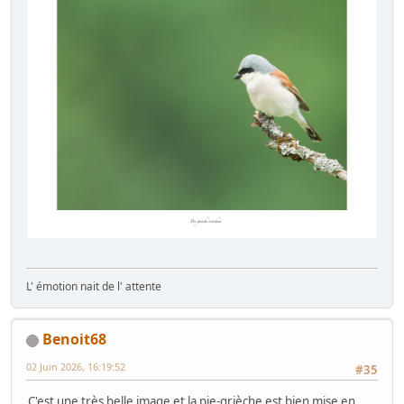
L' émotion nait de l' attente
Benoit68
02 Juin 2026, 16:19:52
#35
C'est une très belle image et la pie-grièche est bien mise en