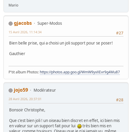
Mario
gjacobs
Super-Modos
15 Avril 2026, 11:14:34
#27
Bien belle prise, qui a choisi un joli support pour se poser!
Gauthier
P'tit album Photos:
https://photos.app.goo.gl/WmW9yxXEvr9g4Mu87
jojo59
Modérateur
28 Avril 2026, 20:37:01
#28
Bonsoir Christophe,
Que c'est bien joli ! un oiseau bien discret en effet, ici bien mis
en valeur sur un support fait pour lui
très bien mis en
valeur, comme toujours. Oiseau que je n'ai jamais vu, même