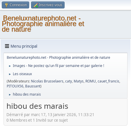
Connexion
Inscrivez-vous
Beneluxnaturephoto.net -
Photographie animalière et
de nature
Menu principal
Beneluxnaturephoto.net - Photographie animalière et de nature
Images - Ne postez qu'un fil par semaine et par galerie !
►
Les oiseaux
►
(Modérateurs:
Nicolas Brusselaers
,
caty
,
Matys
,
ROMU
,
cauet_francis
,
PITOUX56
,
Baussant
)
hibou des marais
►
hibou des marais
Démarré par marc 17, 13 Janvier 2026, 11:33:21
0 Membres et 1 Invité sur ce sujet