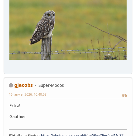
gjacobs
Super-Modos
16 Janvier 2026, 10:40:58
#6
Extra!
Gauthier
P'tit album Photos:
https://photos.app.goo.gl/WmW9yxXEvr9g4Mu87