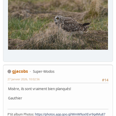
gjacobs
Super-Modos
27 Janvier 2026, 10:02:56
#14
Misère, ils sont vraiment bien planqués!
Gauthier
P'tit album Photos:
https://photos.app.goo.gl/WmW9yxXEvr9g4Mu87