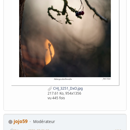
CHJ_3251_DxO.jpg
217.61 Ko, 954x1356
vu 445 fois
jojo59
Modérateur