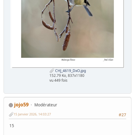
CHJ_4619_DxO.jpg
152.79 Ko, 837x1180
vu 449 fois
jojo59
Modérateur
15 Janvier 2026, 14:03:27
#27
15