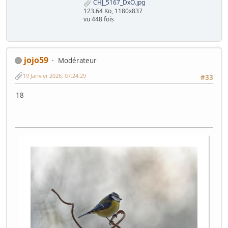
CHJ_5167_DxO.jpg
123.64 Ko, 1180x837
vu 448 fois
jojo59
Modérateur
19 Janvier 2026, 07:24:29
#33
18