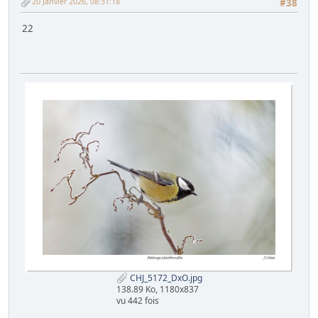
20 Janvier 2026, 08:31:18
#38
22
CHJ_5172_DxO.jpg
138.89 Ko, 1180x837
vu 442 fois