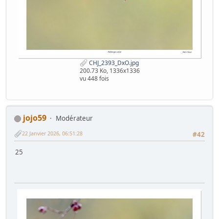
CHJ_2393_DxO.jpg
200.73 Ko, 1336x1336
vu 448 fois
jojo59
Modérateur
22 Janvier 2026, 06:51:28
#42
25