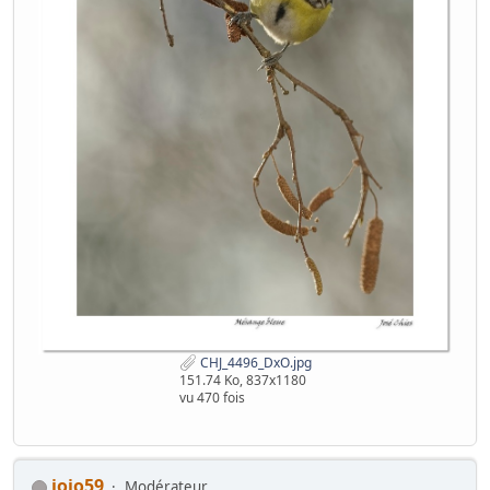
CHJ_4496_DxO.jpg
151.74 Ko, 837x1180
vu 470 fois
jojo59
Modérateur