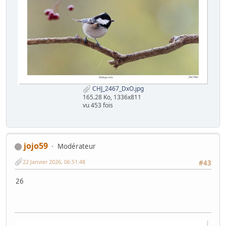
CHJ_2467_DxO.jpg
165.28 Ko, 1336x811
vu 453 fois
jojo59
Modérateur
22 Janvier 2026, 06:51:48
#43
26