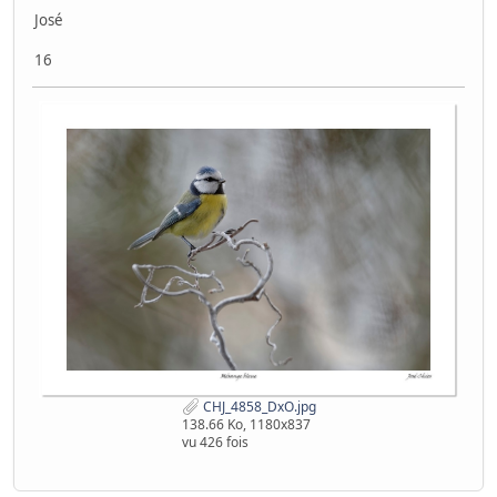
José
16
CHJ_4858_DxO.jpg
138.66 Ko, 1180x837
vu 426 fois