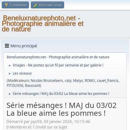
Connexion
Inscrivez-vous
Beneluxnaturephoto.net -
Photographie animalière et
de nature
Menu principal
Beneluxnaturephoto.net - Photographie animalière et de nature
Images - Ne postez qu'un fil par semaine et par galerie !
►
Les oiseaux
►
(Modérateurs:
Nicolas Brusselaers
,
caty
,
Matys
,
ROMU
,
cauet_francis
,
PITOUX56
,
Baussant
)
Série mésanges ! MAJ du 03/02 La bleue aime les pommes !
►
Série mésanges ! MAJ du 03/02
La bleue aime les pommes !
Démarré par jojo59, 09 Janvier 2026, 10:15:46
0 Membres et 1 Invité sur ce sujet