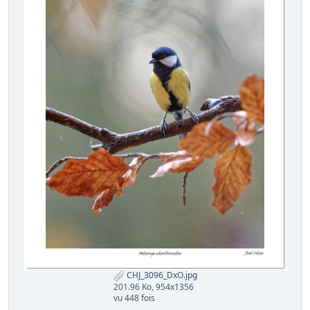
CHJ_3096_DxO.jpg
201.96 Ko, 954x1356
vu 448 fois