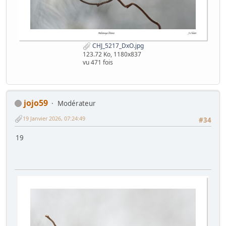
CHJ_5217_DxO.jpg
123.72 Ko, 1180x837
vu 471 fois
jojo59
Modérateur
19 Janvier 2026, 07:24:49
#34
19