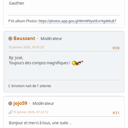
Gauthier
P'tit album Photos:
https://photos.app.goo.gl/WmW9yxXEvr9g4Mu87
Baussant
Modérateur
16 Janvier 2026, 16:55:29
#30
Bjr José,
Toujours des compos magnifiques !
L' émotion nait de l' attente
jojo59
Modérateur
19 Janvier 2026, 07:22:52
#31
Bonjour et merci à tous, une suite ..