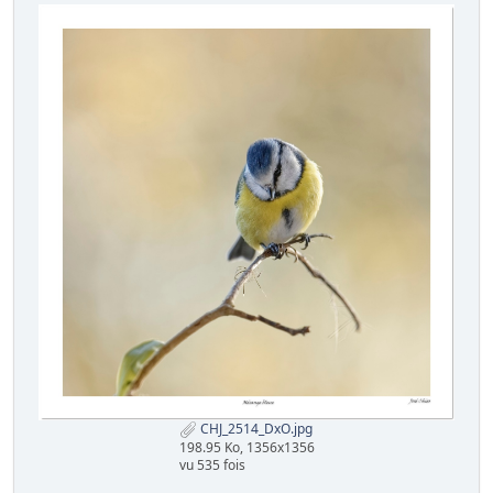
CHJ_2514_DxO.jpg
198.95 Ko, 1356x1356
vu 535 fois