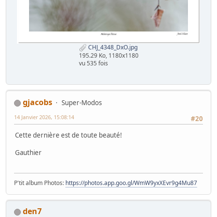
CHJ_4348_DxO.jpg
195.29 Ko, 1180x1180
vu 535 fois
gjacobs
Super-Modos
14 Janvier 2026, 15:08:14
#20
Cette dernière est de toute beauté!
Gauthier
P'tit album Photos:
https://photos.app.goo.gl/WmW9yxXEvr9g4Mu87
den7