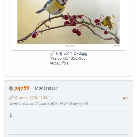
CHJ_2511_DxO.jpg
192.85 Ko, 1356x905
vu 585 fois
jojo59
Modérateur
09 Janvier 2026, 10:16:14
#1
Dernière édition
: 27 Janvier 2026, 14:24:13 par jojo59
2