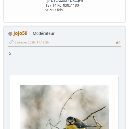
DSC-2285 - DXO.JPG
187.14 Ko, 838x1180
vu 513 fois
jojo59
Modérateur
12 Janvier 2026, 11:12:56
#9
5