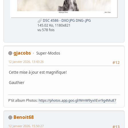
DSC 4586 - DXO JPG DNG-.JPG
145.02 Ko, 1180x821
vu 578 fois
gjacobs
Super-Modos
12 Janvier 2026, 13:43:26
#12
Cette mise à jour est magnifique!
Gauthier
P'tit album Photos:
https://photos.app.goo.gl/WmW9yxXEvr9g4Mu87
Benoit68
12 Janvier 2026, 15:50:27
#13