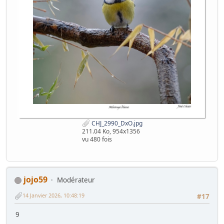
CHJ_2990_DxO.jpg
211.04 Ko, 954x1356
vu 480 fois
jojo59
Modérateur
14 Janvier 2026, 10:48:19
#17
9