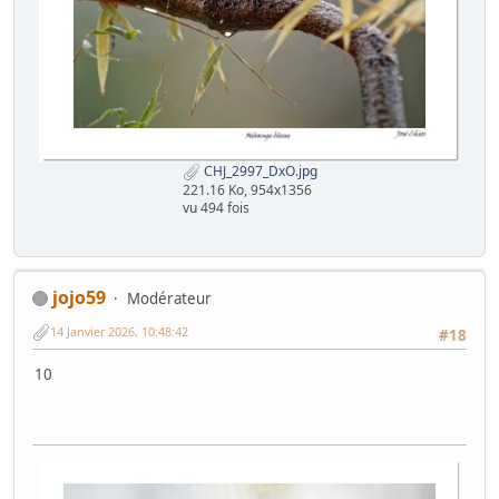
CHJ_2997_DxO.jpg
221.16 Ko, 954x1356
vu 494 fois
jojo59
Modérateur
14 Janvier 2026, 10:48:42
#18
10