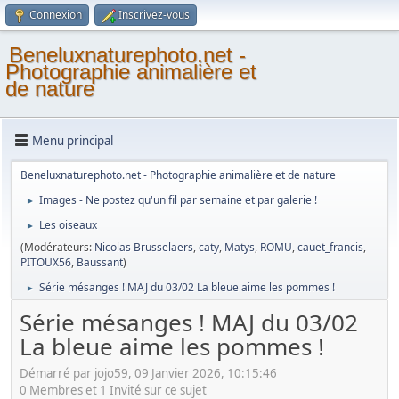
Connexion
Inscrivez-vous
Beneluxnaturephoto.net -
Photographie animalière et
de nature
Menu principal
Beneluxnaturephoto.net - Photographie animalière et de nature
Images - Ne postez qu'un fil par semaine et par galerie !
►
Les oiseaux
►
(Modérateurs:
Nicolas Brusselaers
,
caty
,
Matys
,
ROMU
,
cauet_francis
,
PITOUX56
,
Baussant
)
Série mésanges ! MAJ du 03/02 La bleue aime les pommes !
►
Série mésanges ! MAJ du 03/02
La bleue aime les pommes !
Démarré par jojo59, 09 Janvier 2026, 10:15:46
0 Membres et 1 Invité sur ce sujet