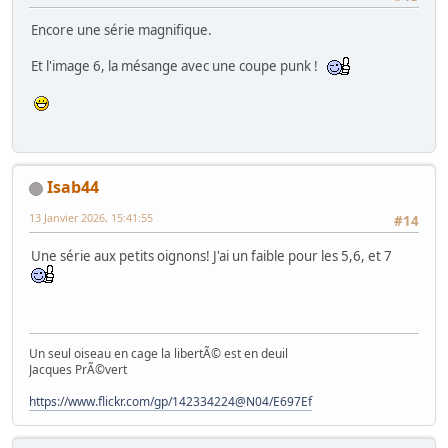
Encore une série magnifique.
Et l'image 6, la mésange avec une coupe punk !
Isab44
13 Janvier 2026, 15:41:55
#14
Une série aux petits oignons! J'ai un faible pour les 5,6, et 7
Un seul oiseau en cage la libertÃ© est en deuil
Jacques PrÃ©vert
https://www.flickr.com/gp/142334224@N04/E697Ef