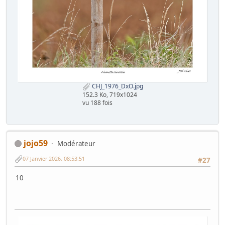
CHJ_1976_DxO.jpg
152.3 Ko, 719x1024
vu 188 fois
jojo59
Modérateur
07 Janvier 2026, 08:53:51
#27
10