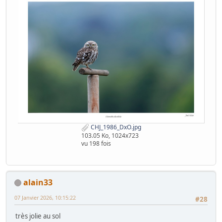
CHJ_1986_DxO.jpg
103.05 Ko, 1024x723
vu 198 fois
alain33
07 Janvier 2026, 10:15:22
#28
très jolie au sol