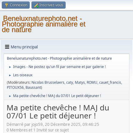
Connexion
Inscrivez-vous
Beneluxnaturephoto.net -
Photographie animalière et
de nature
Menu principal
Beneluxnaturephoto.net - Photographie animalière et de nature
Images - Ne postez qu'un fil par semaine et par galerie !
►
Les oiseaux
►
(Modérateurs:
Nicolas Brusselaers
,
caty
,
Matys
,
ROMU
,
cauet_francis
,
PITOUX56
,
Baussant
)
Ma petite chevêche ! MAJ du 07/01 Le petit déjeuner !
►
Ma petite chevêche ! MAJ du
07/01 Le petit déjeuner !
Démarré par jojo59, 20 Décembre 2025, 09:46:25
0 Membres et 1 Invité sur ce sujet