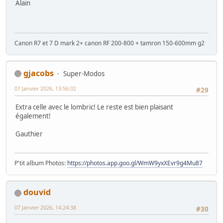
Alain
Canon R7 et 7 D mark 2+ canon RF 200-800 + tamron 150-600mm g2
gjacobs
Super-Modos
07 Janvier 2026, 13:56:02
#29
Extra celle avec le lombric! Le reste est bien plaisant
également!
Gauthier
P'tit album Photos:
https://photos.app.goo.gl/WmW9yxXEvr9g4Mu87
douvid
07 Janvier 2026, 14:24:38
#30