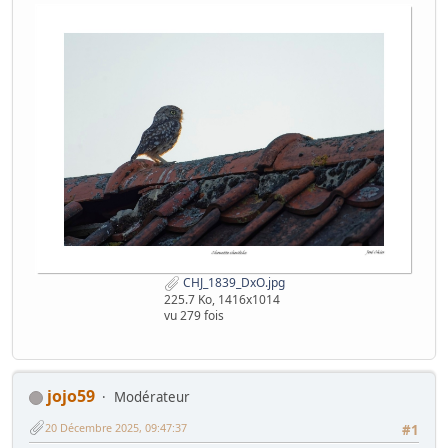
CHJ_1839_DxO.jpg
225.7 Ko, 1416x1014
vu 279 fois
jojo59
Modérateur
20 Décembre 2025, 09:47:37
#1