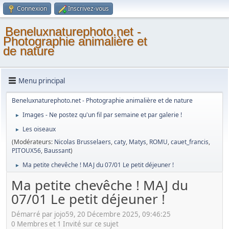
Connexion
Inscrivez-vous
Beneluxnaturephoto.net -
Photographie animalière et
de nature
Menu principal
Beneluxnaturephoto.net - Photographie animalière et de nature
Images - Ne postez qu'un fil par semaine et par galerie !
►
Les oiseaux
►
(Modérateurs:
Nicolas Brusselaers
,
caty
,
Matys
,
ROMU
,
cauet_francis
,
PITOUX56
,
Baussant
)
Ma petite chevêche ! MAJ du 07/01 Le petit déjeuner !
►
Ma petite chevêche ! MAJ du
07/01 Le petit déjeuner !
Démarré par jojo59, 20 Décembre 2025, 09:46:25
0 Membres et 1 Invité sur ce sujet