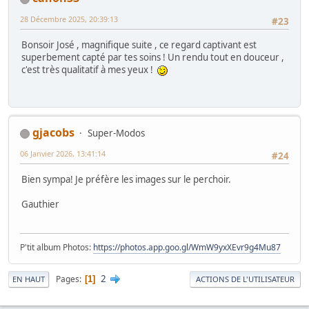
28 Décembre 2025, 20:39:13
#23
Bonsoir José , magnifique suite , ce regard captivant est
superbement capté par tes soins ! Un rendu tout en douceur ,
c'est très qualitatif à mes yeux !
gjacobs
Super-Modos
06 Janvier 2026, 13:41:14
#24
Bien sympa! Je préfère les images sur le perchoir.
Gauthier
P'tit album Photos:
https://photos.app.goo.gl/WmW9yxXEvr9g4Mu87
2
Pages
1
EN HAUT
ACTIONS DE L'UTILISATEUR