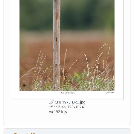
CHJ_1975_DxO.jpg
153.96 Ko, 720x1024
vu 192 fois