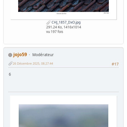
CHJ_1857_DxO.jpg
291.24 Ko, 1416x1014
vu 197 fois
jojo59
Modérateur
26 Décembre 2025, 08:27:44
#17
6