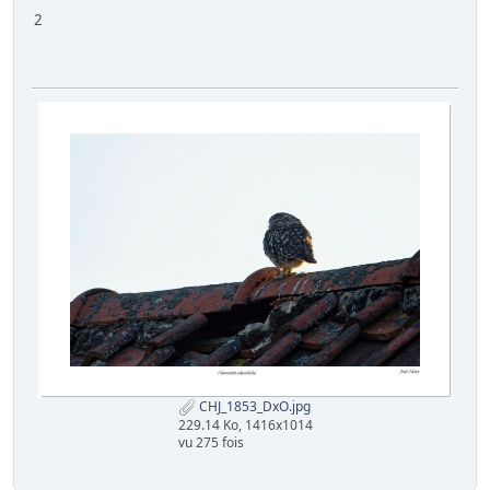
2
CHJ_1853_DxO.jpg
229.14 Ko, 1416x1014
vu 275 fois