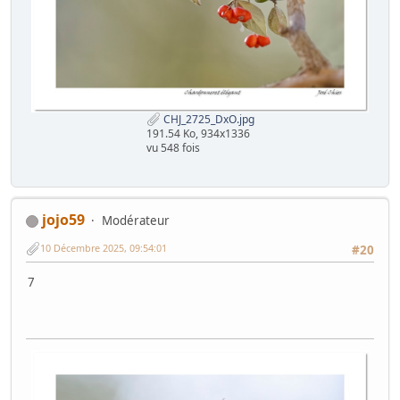
CHJ_2725_DxO.jpg
191.54 Ko, 934x1336
vu 548 fois
jojo59
Modérateur
10 Décembre 2025, 09:54:01
#20
7