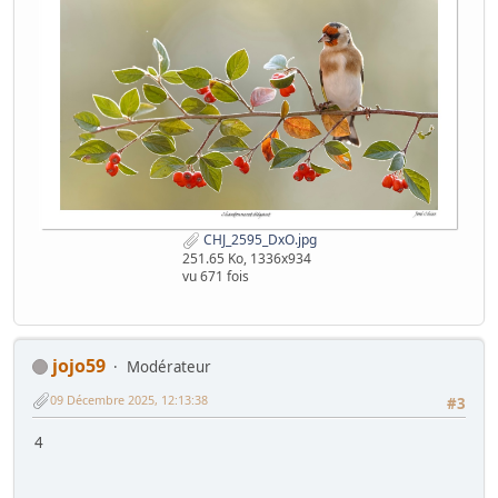
CHJ_2595_DxO.jpg
251.65 Ko, 1336x934
vu 671 fois
jojo59
Modérateur
09 Décembre 2025, 12:13:38
#3
4