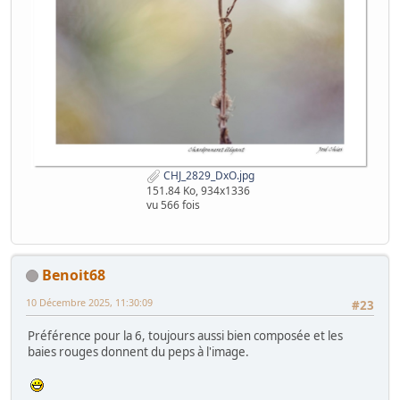
CHJ_2829_DxO.jpg
151.84 Ko, 934x1336
vu 566 fois
Benoit68
10 Décembre 2025, 11:30:09
#23
Préférence pour la 6, toujours aussi bien composée et les
baies rouges donnent du peps à l'image.