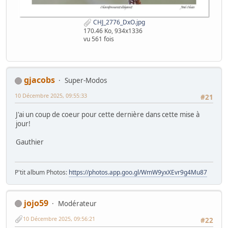
CHJ_2776_DxO.jpg
170.46 Ko, 934x1336
vu 561 fois
gjacobs
Super-Modos
10 Décembre 2025, 09:55:33
#21
J'ai un coup de coeur pour cette dernière dans cette mise à
jour!
Gauthier
P'tit album Photos:
https://photos.app.goo.gl/WmW9yxXEvr9g4Mu87
jojo59
Modérateur
10 Décembre 2025, 09:56:21
#22