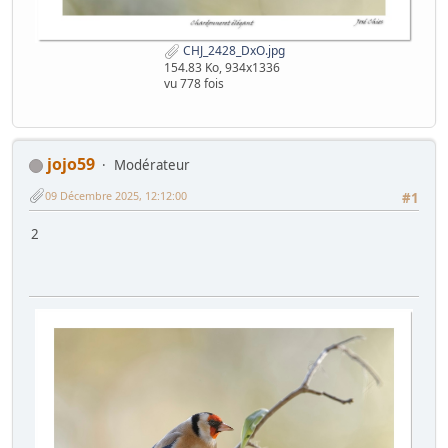
CHJ_2428_DxO.jpg
154.83 Ko, 934x1336
vu 778 fois
jojo59
Modérateur
09 Décembre 2025, 12:12:00
#1
2