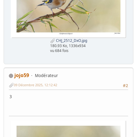
CHJ_2512_DxO.jpg
180.93 Ko, 1336x934
vu 684 fois
jojo59
Modérateur
09 Décembre 2025, 12:12:42
#2
3