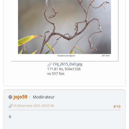
CHJ_2615_DxO.jpg
171.81 Ko, 934x1336
vu 557 fois
jojo59
Modérateur
10 Décembre 2025, 09:53:36
#19
6