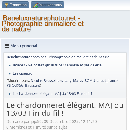
Connexion
Inscrivez-vous
Beneluxnaturephoto.net -
Photographie animalière et
de nature
Menu principal
Beneluxnaturephoto.net - Photographie animalière et de nature
Images - Ne postez qu'un fil par semaine et par galerie !
►
Les oiseaux
►
(Modérateurs:
Nicolas Brusselaers
,
caty
,
Matys
,
ROMU
,
cauet_francis
,
PITOUX56
,
Baussant
)
Le chardonneret élégant. MAJ du 13/03 Fin du fil !
►
Le chardonneret élégant. MAJ du
13/03 Fin du fil !
Démarré par jojo59, 09 Décembre 2025, 12:11:20
0 Membres et 1 Invité sur ce sujet