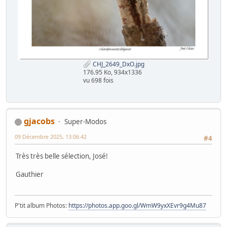
CHJ_2649_DxO.jpg
176.95 Ko, 934x1336
vu 698 fois
gjacobs
Super-Modos
09 Décembre 2025, 13:06:42
#4
Très très belle sélection, José!
Gauthier
P'tit album Photos:
https://photos.app.goo.gl/WmW9yxXEvr9g4Mu87