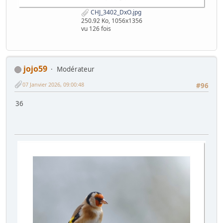
CHJ_3402_DxO.jpg
250.92 Ko, 1056x1356
vu 126 fois
jojo59
Modérateur
07 Janvier 2026, 09:00:48
#96
36