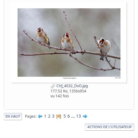
CHJ_4032_DxO.jpg
177.52 Ko, 1356x954
vu 142 fois
1
2
3
5
6
...
13
Pages
4
EN HAUT
ACTIONS DE L'UTILISATEUR