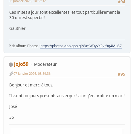
05 Janvier 2026, 10:53:32
#94
Ces mises à jour sont excellentes, et tout particulièrement la
30 qui est superbe!
Gauthier
P'tit album Photos:
https://photos.app.goo.gl/WmW9yxXEvr9g4Mu87
jojo59
Modérateur
07 Janvier 2026, 08:59:36
#95
Bonjour et merci à tous,
Ils sont toujours présents au verger ! alors j'en profite un max !
José
35