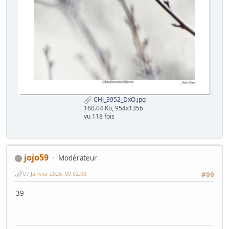
CHJ_3952_DxO.jpg
160.04 Ko, 954x1356
vu 118 fois
jojo59
Modérateur
07 Janvier 2026, 09:02:08
#99
39