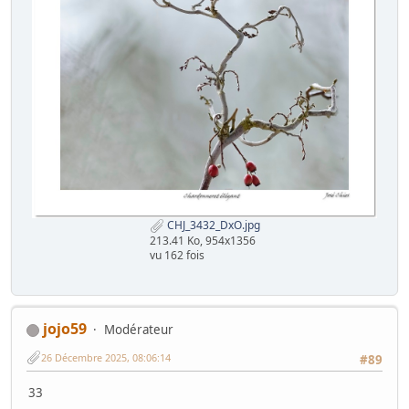
CHJ_3432_DxO.jpg
213.41 Ko, 954x1356
vu 162 fois
jojo59
Modérateur
26 Décembre 2025, 08:06:14
#89
33