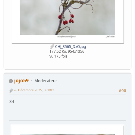
CHJ_3565_DxO.jpg
177.52 Ko, 954x1356
vu 175 fois
jojo59
Modérateur
26 Décembre 2025, 08:08:15
#90
34