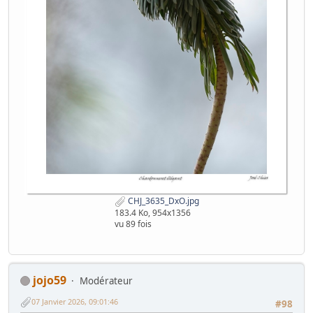
CHJ_3635_DxO.jpg
183.4 Ko, 954x1356
vu 89 fois
jojo59
Modérateur
07 Janvier 2026, 09:01:46
#98