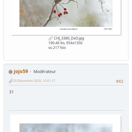
CHJ_3380_DxO.jpg
190.46 Ko, 954x1356
vu 217 fois
jojo59
Modérateur
20 Décembre 2025, 10:01:17
#82
31