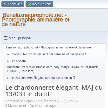
Connexion
Inscrivez-vous
Beneluxnaturephoto.net -
Photographie animalière et
de nature
Menu principal
Beneluxnaturephoto.net - Photographie animalière et de nature
Images - Ne postez qu'un fil par semaine et par galerie !
►
Les oiseaux
►
(Modérateurs:
Nicolas Brusselaers
,
caty
,
Matys
,
ROMU
,
cauet_francis
,
PITOUX56
,
Baussant
)
Le chardonneret élégant. MAJ du 13/03 Fin du fil !
►
Le chardonneret élégant. MAJ du
13/03 Fin du fil !
Démarré par jojo59, 09 Décembre 2025, 12:11:20
0 Membres et 1 Invité sur ce sujet