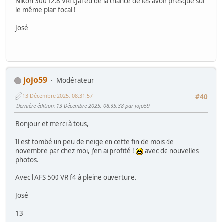
Nikon 300 f2.8 VRIi.Jai eu de la chance de les avoir presque sur
le même plan focal !
José
jojo59
Modérateur
13 Décembre 2025, 08:31:57
#40
Dernière édition
: 13 Décembre 2025, 08:35:38 par jojo59
Bonjour et merci à tous,
Il est tombé un peu de neige en cette fin de mois de
novembre par chez moi, j'en ai profité !
avec de nouvelles
photos.
Avec l'AFS 500 VR f4 à pleine ouverture.
José
13