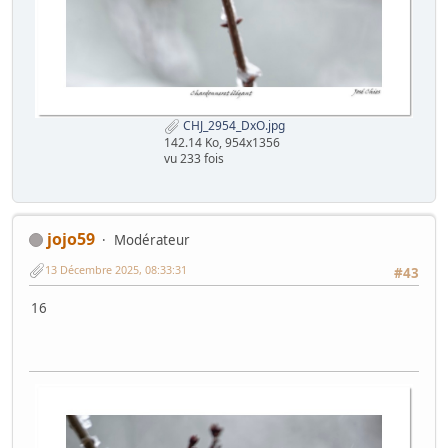
CHJ_2954_DxO.jpg
142.14 Ko, 954x1356
vu 233 fois
jojo59
Modérateur
13 Décembre 2025, 08:33:31
#43
16