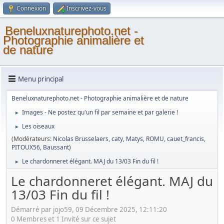
Connexion
Inscrivez-vous
Beneluxnaturephoto.net -
Photographie animalière et
de nature
Menu principal
Beneluxnaturephoto.net - Photographie animalière et de nature
Images - Ne postez qu'un fil par semaine et par galerie !
►
Les oiseaux
►
(Modérateurs:
Nicolas Brusselaers
,
caty
,
Matys
,
ROMU
,
cauet_francis
,
PITOUX56
,
Baussant
)
Le chardonneret élégant. MAJ du 13/03 Fin du fil !
►
Le chardonneret élégant. MAJ du
13/03 Fin du fil !
Démarré par jojo59, 09 Décembre 2025, 12:11:20
0 Membres et 1 Invité sur ce sujet