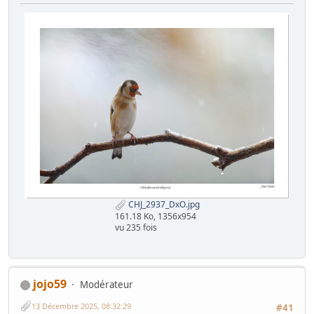
CHJ_2937_DxO.jpg
161.18 Ko, 1356x954
vu 235 fois
jojo59
Modérateur
13 Décembre 2025, 08:32:29
#41