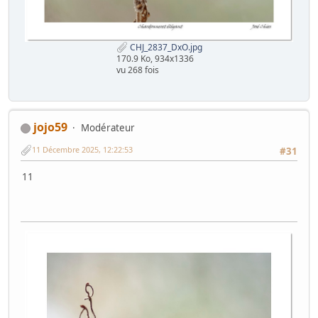
CHJ_2837_DxO.jpg
170.9 Ko, 934x1336
vu 268 fois
jojo59
Modérateur
11 Décembre 2025, 12:22:53
#31
11