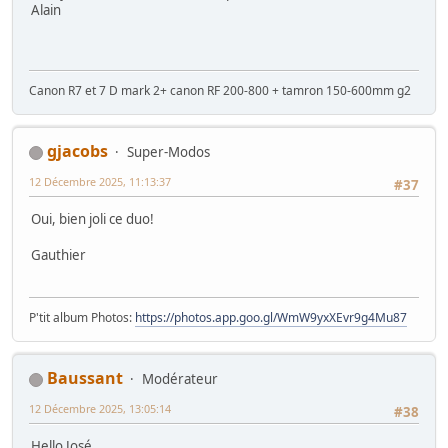
Alain
Canon R7 et 7 D mark 2+ canon RF 200-800 + tamron 150-600mm g2
gjacobs
Super-Modos
12 Décembre 2025, 11:13:37
#37
Oui, bien joli ce duo!
Gauthier
P'tit album Photos:
https://photos.app.goo.gl/WmW9yxXEvr9g4Mu87
Baussant
Modérateur
12 Décembre 2025, 13:05:14
#38
Hello José,