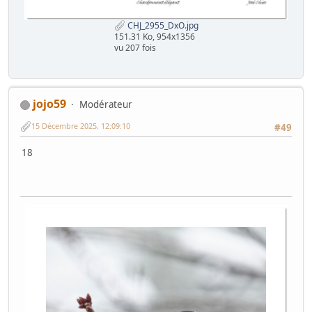
CHJ_2955_DxO.jpg
151.31 Ko, 954x1356
vu 207 fois
jojo59
Modérateur
15 Décembre 2025, 12:09:10
#49
18