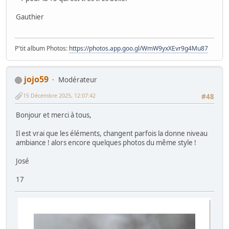
Gauthier
P'tit album Photos:
https://photos.app.goo.gl/WmW9yxXEvr9g4Mu87
jojo59
Modérateur
15 Décembre 2025, 12:07:42
#48
Bonjour et merci à tous,
Il est vrai que les éléments, changent parfois la donne niveau
ambiance ! alors encore quelques photos du même style !
José
17