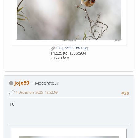
CHJ_2800_DxO.jpg
142.25 Ko, 1336x934
vu 293 fois
jojo59
Modérateur
11 Décembre 2025, 12:22:09
#30
10