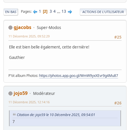
1
3
4
...
13
Pages
2
EN BAS
ACTIONS DE L'UTILISATEUR
gjacobs
Super-Modos
11 Décembre 2025, 09:52:29
#25
Elle est bien belle également, cette dernière!
Gauthier
P'tit album Photos:
https://photos.app.goo.gl/WmW9yxXEvr9g4Mu87
jojo59
Modérateur
11 Décembre 2025, 12:14:16
#26
Citation de: jojo59 le 10 Décembre 2025, 09:54:01
7