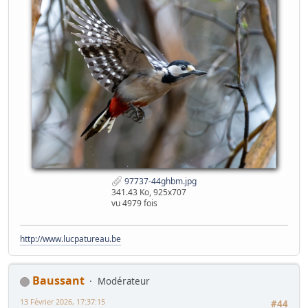
97737-44ghbm.jpg
341.43 Ko, 925x707
vu 4979 fois
http://www.lucpatureau.be
Baussant
Modérateur
13 Février 2026, 17:37:15
#44