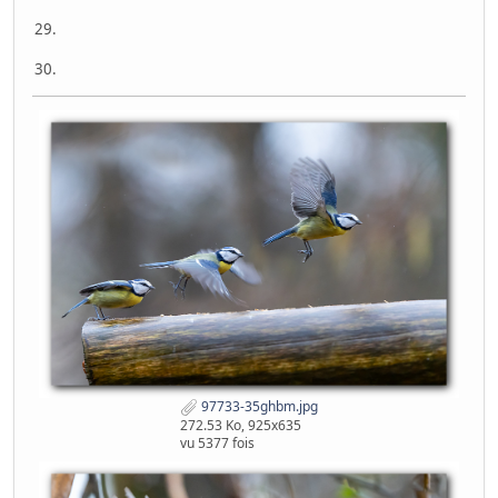
29.
30.
97733-35ghbm.jpg
272.53 Ko, 925x635
vu 5377 fois