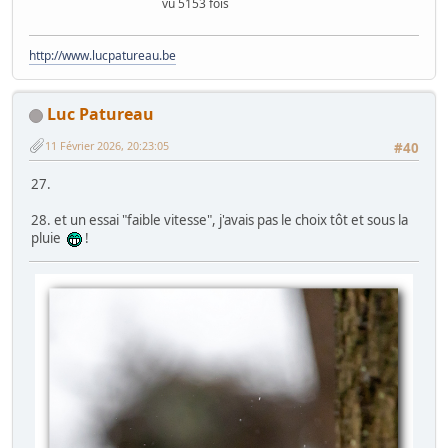
vu 5153 fois
http://www.lucpatureau.be
Luc Patureau
11 Février 2026, 20:23:05
#40
27.
28. et un essai "faible vitesse", j'avais pas le choix tôt et sous la
pluie
!