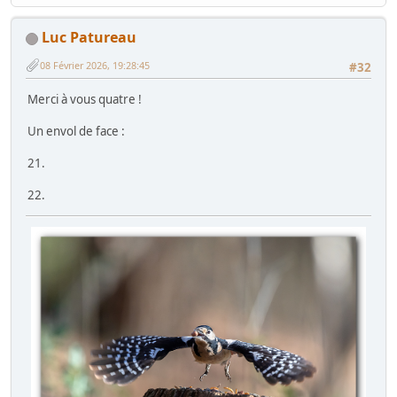
Luc Patureau
08 Février 2026, 19:28:45
#32
Merci à vous quatre !
Un envol de face :
21.
22.