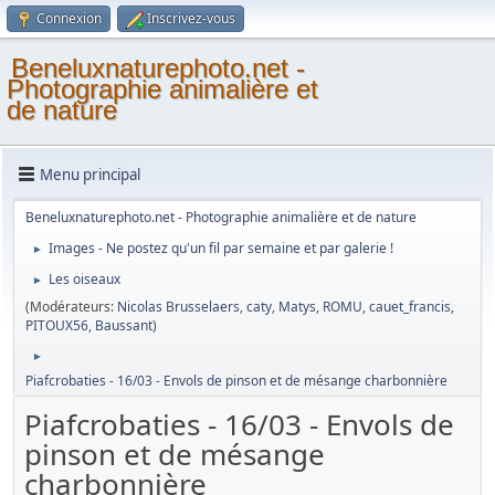
Connexion
Inscrivez-vous
Beneluxnaturephoto.net -
Photographie animalière et
de nature
Menu principal
Beneluxnaturephoto.net - Photographie animalière et de nature
Images - Ne postez qu'un fil par semaine et par galerie !
►
Les oiseaux
►
(Modérateurs:
Nicolas Brusselaers
,
caty
,
Matys
,
ROMU
,
cauet_francis
,
PITOUX56
,
Baussant
)
►
Piafcrobaties - 16/03 - Envols de pinson et de mésange charbonnière
Piafcrobaties - 16/03 - Envols de
pinson et de mésange
charbonnière