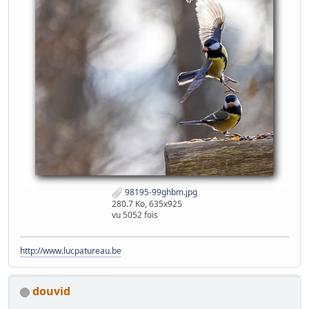
98195-99ghbm.jpg
280.7 Ko, 635x925
vu 5052 fois
http://www.lucpatureau.be
douvid