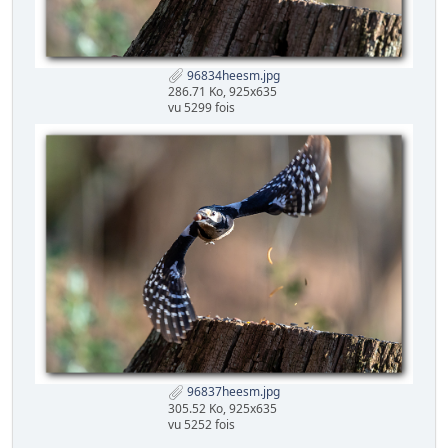
96834heesm.jpg
286.71 Ko, 925x635
vu 5299 fois
96837heesm.jpg
305.52 Ko, 925x635
vu 5252 fois