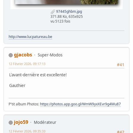
97445ghbm.jpg
371.88 Ko, 635x925
vu 5123 fois
http://www.lucpatureau.be
gjacobs
Super-Modos
12 Février 2026, 09:17:13
#41
L'avant-dernière est excellente!
Gauthier
P'tit album Photos:
https://photos.app.goo.gl/WmW9yxXEvr9g4Mu87
jojo59
Modérateur
12 Février 2026, 09:35:33
#42