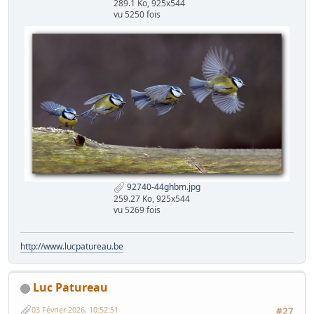
289.1 Ko, 925x544
vu 5250 fois
92740-44ghbm.jpg
259.27 Ko, 925x544
vu 5269 fois
http://www.lucpatureau.be
Luc Patureau
03 Février 2026, 10:52:51
#27