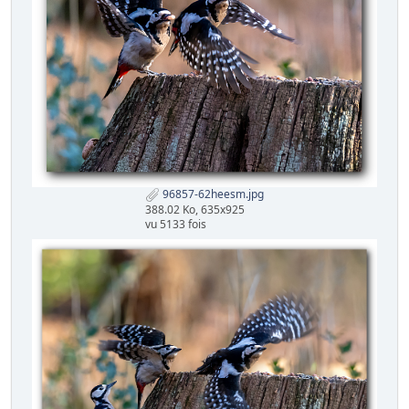
96857-62heesm.jpg
388.02 Ko, 635x925
vu 5133 fois