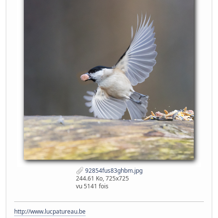
92854fus83ghbm.jpg
244.61 Ko, 725x725
vu 5141 fois
http://www.lucpatureau.be