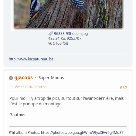
96888-93heesm.jpg
482.31 Ko, 925x707
vu 5166 fois
http://www.lucpatureau.be
gjacobs
Super-Modos
10 Février 2026, 09:54:38
#37
Pour moi, il y a trop de pics, surtout sur l'avant-dernière, mais
c'est le principe du montage...
Gauthier
P'tit album Photos:
https://photos.app.goo.gl/WmW9yxXEvr9g4Mu87